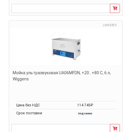
LM43393
Мойка ультразвуковая UA06MFDN, +20...+80 С, 6 л,
Wiggens
Цена без НДС
114 745₽
Срок поставки
под заказ