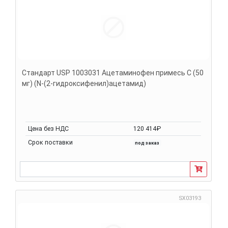
Стандарт USP 1003031 Ацетаминофен примесь C (50
мг) (N-(2-гидроксифенил)ацетамид)
Цена без НДС
120 414₽
Срок поставки
под заказ
SX03193