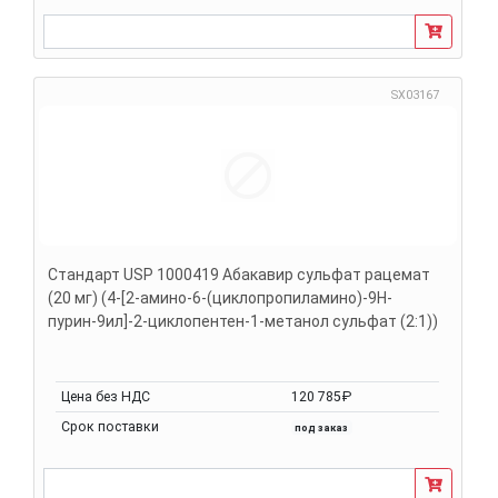
SX03167
Стандарт USP 1000419 Абакавир сульфат рацемат
(20 мг) (4-[2-амино-6-(циклопропиламино)-9H-
пурин-9ил]-2-циклопентен-1-метанол сульфат (2:1))
Цена без НДС
120 785₽
Срок поставки
под заказ