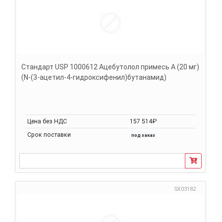
Стандарт USP 1000612 Ацебутолол примесь A (20 мг)
(N-(3-ацетил-4-гидроксифенил)бутанамид)
Цена без НДС
157 514₽
Срок поставки
под заказ
SX03182