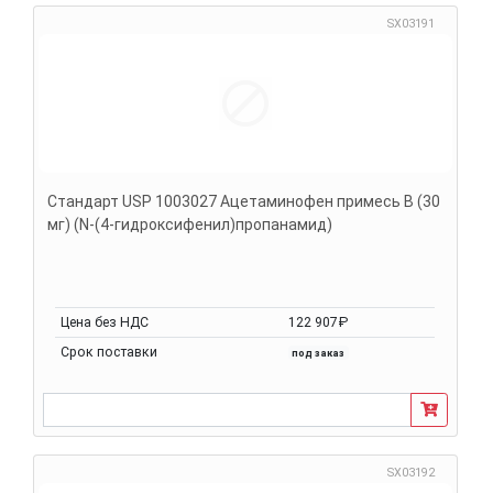
SX03191
Стандарт USP 1003027 Ацетаминофен примесь B (30
мг) (N-(4-гидроксифенил)пропанамид)
Цена без НДС
122 907₽
Срок поставки
под заказ
SX03192