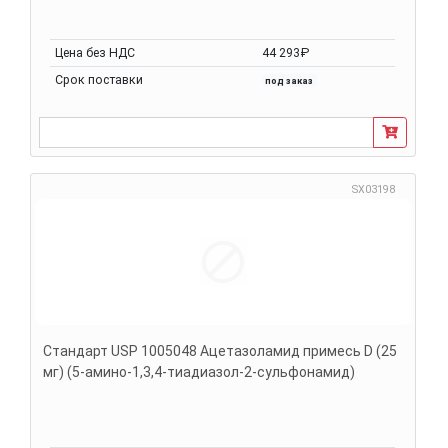
Цена без НДС
44 293₽
Срок поставки
под заказ
SX03198
Стандарт USP 1005048 Ацетазоламид примесь D (25
мг) (5-амино-1,3,4-тиадиазол-2-сульфонамид)