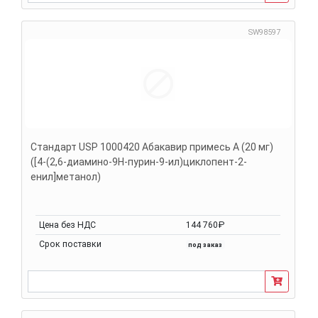
SW98597
Стандарт USP 1000420 Абакавир примесь A (20 мг)
([4-(2,6-диамино-9H-пурин-9-ил)циклопент-2-
енил]метанол)
Цена без НДС
144 760₽
Срок поставки
под заказ