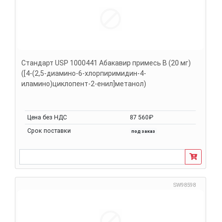
Стандарт USP 1000441 Абакавир примесь B (20 мг)
([4-(2,5-диамино-6-хлорпиримидин-4-
иламино)циклопент-2-енил]метанол)
Цена без НДС
87 560₽
Срок поставки
под заказ
SW98598