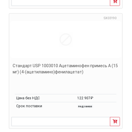
SX03190
Стандарт USP 1003010 Ацетаминофен примесь A (15
мг) (4-(ацетиламино)фенилацетат)
Цена без НДС
122 907₽
Срок поставки
под заказ