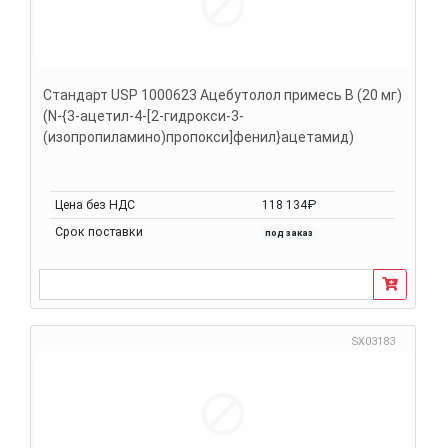
Стандарт USP 1000623 Ацебутолол примесь B (20 мг)
(N-{3-ацетил-4-[2-гидрокси-3-
(изопропиламино)пропокси]фенил}ацетамид)
Цена без НДС
118 134₽
Срок поставки
под заказ
SX03183