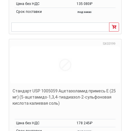
Цена без НДС
135 080₽
Срок поставки
под заказ
SX03199
Стандарт USP 1005059 Ацетазоламид примесь E (25
мг) (5-ацетамидо-1,3,4-тиадиазол-2-сульфоновая
кислота калиевая соль)
Цена без НДС
178 245₽
Срок поставки