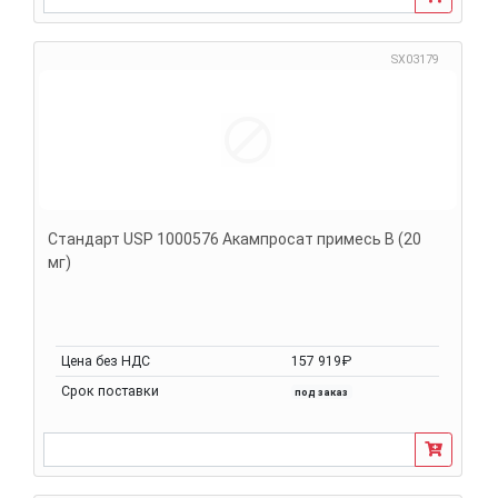
SX03179
Стандарт USP 1000576 Акампросат примесь B (20
мг)
Цена без НДС
157 919₽
Срок поставки
под заказ