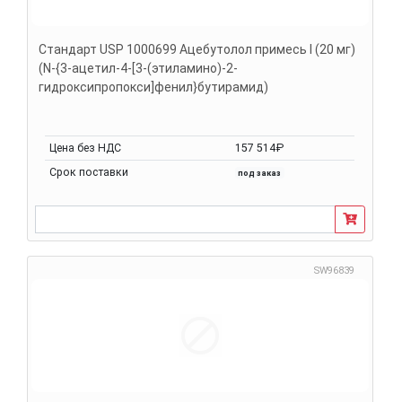
Стандарт USP 1000699 Ацебутолол примесь I (20 мг)
(N-{3-ацетил-4-[3-(этиламино)-2-
гидроксипропокси]фенил}бутирамид)
Цена без НДС
157 514₽
Срок поставки
под заказ
SW96839