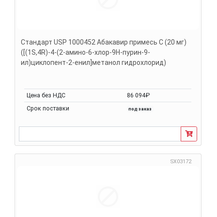
Стандарт USP 1000452 Абакавир примесь C (20 мг)
([(1S,4R)-4-(2-амино-6-хлор-9H-пурин-9-
ил)циклопент-2-енил]метанол гидрохлорид)
Цена без НДС
86 094₽
Срок поставки
под заказ
SX03172