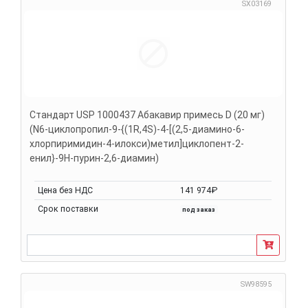
SX03169
Стандарт USP 1000437 Абакавир примесь D (20 мг)
(N6-циклопропил-9-{(1R,4S)-4-[(2,5-диамино-6-
хлорпиримидин-4-илокси)метил]циклопент-2-
енил}-9H-пурин-2,6-диамин)
Цена без НДС
141 974₽
Срок поставки
под заказ
SW98595