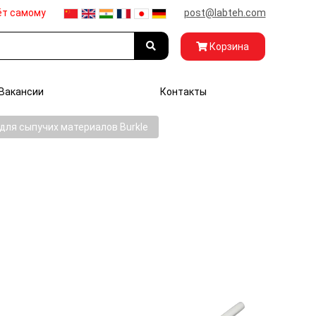
ёт самому
post@labteh.com
Корзина
Вакансии
Контакты
для сыпучих материалов Burkle