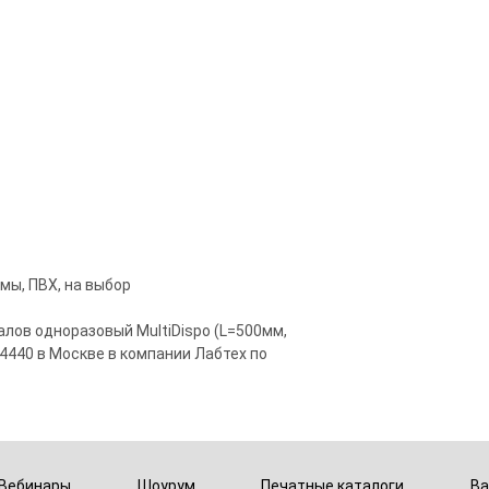
мы, ПВХ, на выбор
лов одноразовый MultiDispo (L=500мм,
-4440 в Москве в компании Лабтех по
Вебинары
Шоурум
Печатные каталоги
Ва