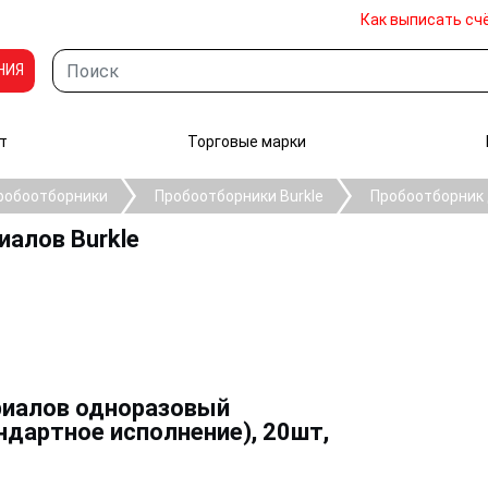
Как выписать сч
НИЯ
т
Торговые марки
робоотборники
Пробоотборники Burkle
Пробоотборник 
иалов Burkle
риалов одноразовый
ндартное исполнение), 20шт,