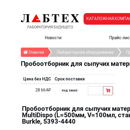
КАТАЛОЖНАЯ КОМПА
Новости
Прайс-лис
Главная
Главная
Лабораторное оборудование
П
Пробоотборник для сыпучих матер
Цена без НДС
Срок поставки
28 664₽
под заказ
Пробоотборник для сыпучих мате
MultiDispo (L=500мм, V=100мл, ста
Burkle, 5393-4440