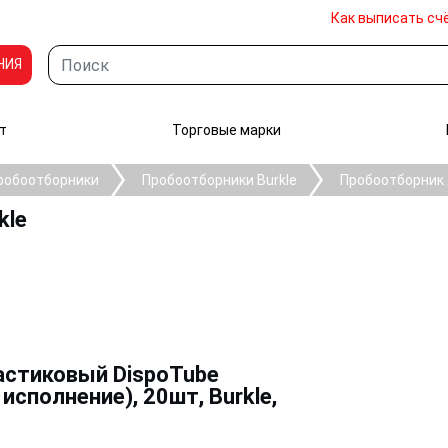
Как выписать сч
НИЯ
т
Торговые марки
робоотборники
Пробоотборники Burkle
Пробоотборник 
kle
астиковый DispoTube
сполнение), 20шт, Burkle,