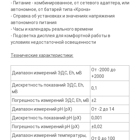
- Питание - комбинированное, от сетевого адаптера, или
автономное, от батарей типа «Крона»
- Справка об установках и значениях напряжения
автономного питания
- Часы и календарь реального времени
- Подсветка дисплея для комфортной работы в
условиях недостаточной освещенности
Технические характеристики:
От -2000 до
Диапазон измерений ЭДС, Eh, мВ
+2000
Дискретность показаний ЭДС, Eh,
0,1
мВ
Погрешность измерений ЭДС, Eh, мВ
±2
Диапазон измерений pH (pX)
От -2 до 14
Дискретность показаний pH (pX)
0,001
Погрешность измерений pH (pX)
±0,02
Диапазон измерений температуры,
От 0 до 100