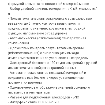
формулой элемента по введенной молярной массе
- Выбор удобной единицы измерения: pX, мВ, моль/л, мг/
л
- Полуавтоматическая градуировка с возможностью
введения до 6 точек, контроль правильности
градуировки по значению крутизны электродной
функции, напоминание о градуировке
- Автоматическая (отключаемая) температурная
компенсация
- Допусковый контроль результатов измерений
(min/max значения) с сигнализацией выхода
измеряемого значения за установленные пределы
- Электронный блокнот на 199 групп измерений с ручной
или автоматической регистрацией данных
- Автоматическое снятие показаний измерений и
сохранение их в блокноте через установленные
промежутки времени
- Одновременное отображение значений основного
параметра и температуры
- Разъем для подключения электродов - BNC
- Интерфейс связи с ПК RS-232C