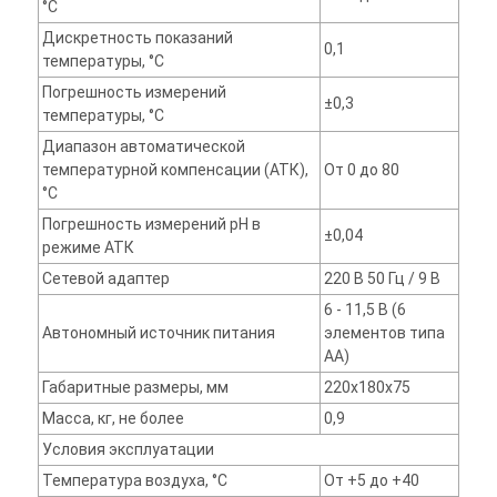
°C
Дискретность показаний
0,1
температуры, °C
Погрешность измерений
±0,3
температуры, °C
Диапазон автоматической
температурной компенсации (АТК),
От 0 до 80
°C
Погрешность измерений pH в
±0,04
режиме АТК
Сетевой адаптер
220 В 50 Гц / 9 В
6 - 11,5 В (6
Автономный источник питания
элементов типа
АА)
Габаритные размеры, мм
220х180х75
Масса, кг, не более
0,9
Условия эксплуатации
Температура воздуха, °C
От +5 до +40