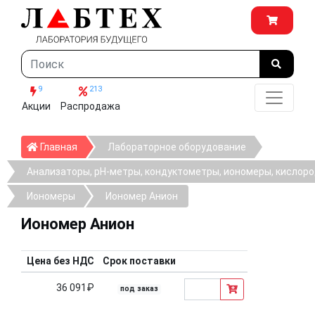
9
213
Акции
Распродажа
Главная
Главная
Лабораторное оборудование
Анализаторы, рН-метры, кондуктометры, иономеры, кислор
Иономеры
Иономер Анион
Иономер Анион
Цена без НДС
Срок поставки
36 091₽
под заказ