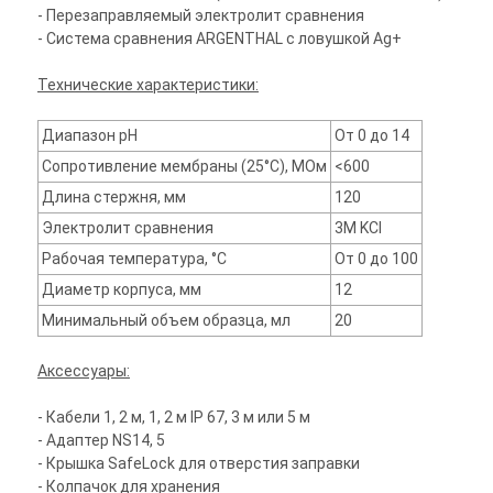
- Перезаправляемый электролит сравнения
- Система сравнения ARGENTHAL с ловушкой Ag+
Технические характеристики:
Диапазон pH
От 0 до 14
Сопротивление мембраны (25°С), МОм
<600
Длина стержня, мм
120
Электролит сравнения
3М KCl
Рабочая температура, °С
От 0 до 100
Диаметр корпуса, мм
12
Минимальный объем образца, мл
20
Аксессуары:
- Кабели 1, 2 м, 1, 2 м IP 67, 3 м или 5 м
- Адаптер NS14, 5
- Крышка SafeLock для отверстия заправки
- Колпачок для хранения