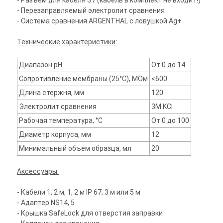
- Разъем для кабеля S7 (кабель в комплект не входит!)
- Перезаправляемый электролит сравнения
- Система сравнения ARGENTHAL с ловушкой Ag+
Технические характеристики:
Диапазон pH
От 0 до 14
Сопротивление мембраны (25°С), МОм
<600
Длина стержня, мм
120
Электролит сравнения
3М KCl
Рабочая температура, °С
От 0 до 100
Диаметр корпуса, мм
12
Минимальный объем образца, мл
20
Аксессуары:
- Кабели 1, 2 м, 1, 2 м IP 67, 3 м или 5 м
- Адаптер NS14, 5
- Крышка SafeLock для отверстия заправки