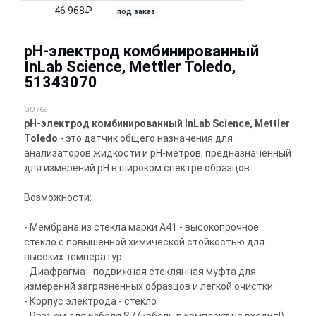
46 968₽
под заказ
pH-электрод комбинированный
InLab Science, Mettler Toledo,
51343070
GO769
pH-электрод комбинированный InLab Science, Mettler
Toledo
- это датчик общего назначения для
анализаторов жидкости и pH-метров, предназначенный
для измерений pH в широком спектре образцов.
Возможности:
- Мембрана из стекла марки A41 - высокопрочное
стекло с повышенной химической стойкостью для
высоких температур
- Диафрагма - подвижная стеклянная муфта для
измерений загрязненных образцов и легкой очистки
- Корпус электрода - стекло