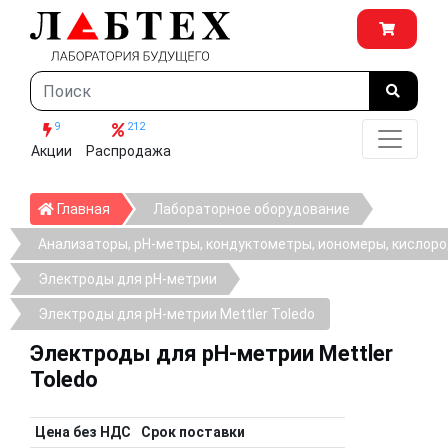
9
212
Акции
Распродажа
Главная
Главная
Лабораторное оборудование
Анализаторы, рН-метры, кондуктометры, иономеры, кислор
Электроды для pH-метрии
Электроды для pH-метрии Mettler Toledo
Электроды для pH-метрии Mettler
Toledo
Цена без НДС
Срок поставки