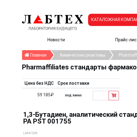
КАТАЛОЖНАЯ КОМПА
Новости
Прайс-лис
Главная
Главная
Химические реактивы
Pharmaff
Pharmaffiliates стандарты фармак
Цена без НДС
Срок поставки
59 185₽
под заказ
1,3-Бутадиен, аналитический станда
PA PST 001755
LM41504