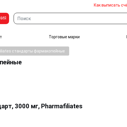
Как выписать сч
НИЯ
т
Торговые марки
iliates стандарты фармакопейные
опейные
рт, 3000 мг, Pharmafiliates