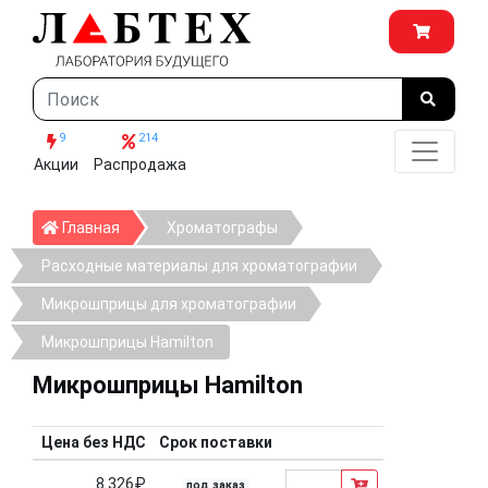
9
214
Акции
Распродажа
Главная
Главная
Хроматографы
Расходные материалы для хроматографии
Микрошприцы для хроматографии
Микрошприцы Hamilton
Микрошприцы Hamilton
Цена без НДС
Срок поставки
8 326₽
под заказ