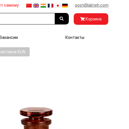
ёт самому
post@labteh.com
Корзина
Вакансии
Контакты
еактивов KLIN