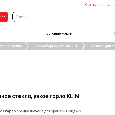
Как выписать сч
НИЯ
т
Торговые марки
орное стекло
Лабораторное стекло KLIN
Склянка для р
ное стекло, узкое горло KLIN
кое горло
предназначена для хранения жидких