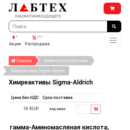
9
214
Акции
Распродажа
Главная
Главная
Химические реактивы
Химреактивы Sigma-Aldrich
Химреактивы Sigma-Aldrich
Цена без НДС
Срок поставки
18 422₽
под заказ
гамма-Аминомасляная кислота,