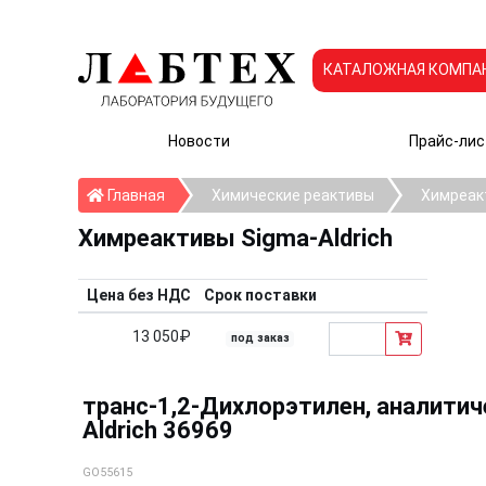
КАТАЛОЖНАЯ КОМПА
Новости
Прайс-лис
Главная
Главная
Химические реактивы
Химреакт
Химреактивы Sigma-Aldrich
Цена без НДС
Срок поставки
13 050₽
под заказ
транс-1,2-Дихлорэтилен, аналитиче
Aldrich 36969
GO55615