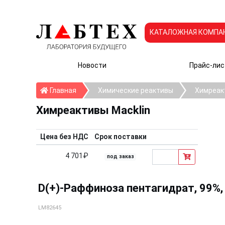
КАТАЛОЖНАЯ КОМПА
Новости
Прайс-лис
Главная
Главная
Химические реактивы
Химреак
Химреактивы Macklin
Цена без НДС
Срок поставки
4 701₽
под заказ
D(+)-Раффиноза пентагидрат, 99%, 
LM82645