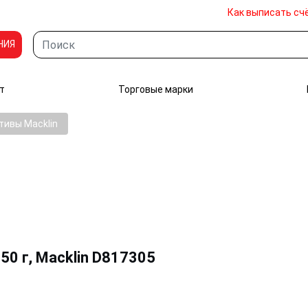
Как выписать сч
НИЯ
т
Торговые марки
тивы Macklin
50 г, Macklin D817305