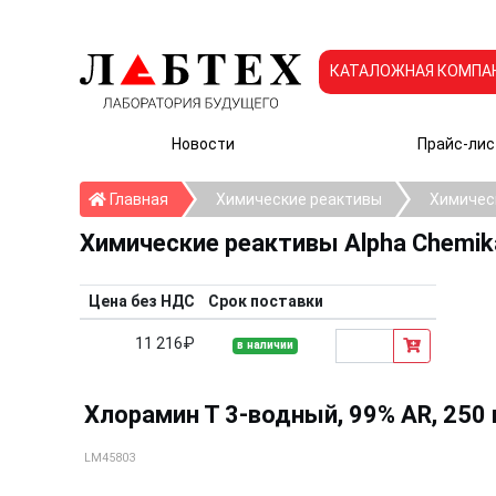
КАТАЛОЖНАЯ КОМПА
Новости
Прайс-лис
Главная
Главная
Химические реактивы
Химическ
Химические реактивы Alpha Chemik
Цена без НДС
Срок поставки
11 216₽
в наличии
Хлорамин Т 3-водный, 99% AR, 250 
LM45803