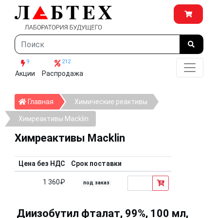
9
212
Акции
Распродажа
Главная
Главная
Химические реактивы
Химреактивы Macklin
Химреактивы Macklin
Цена без НДС
Срок поставки
1 360₽
под заказ
Диизобутил фталат, 99%, 100 мл,