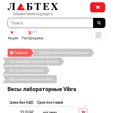
9
214
Акции
Распродажа
Главная
Главная
Лабораторное оборудование
Весоизмерительная техника
Весы лабораторные
Весы лабораторные Vibra
Весы лабораторные Vibra
Цена без НДС
Срок поставки
99 004₽
под заказ