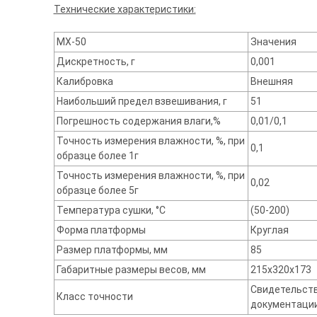
Технические характеристики:
MX-50
Значения
Дискретность, г
0,001
Калибровка
Внешняя
Наибольший предел взвешивания, г
51
Погрешность содержания влаги,%
0,01/0,1
Точность измерения влажности, %, при
0,1
образце более 1г
Точность измерения влажности, %, при
0,02
образце более 5г
Температура сушки, °С
(50-200)
Форма платформы
Круглая
Размер платформы, мм
85
Габаритные размеры весов, мм
215х320х173
Свидетельств
Класс точности
документации