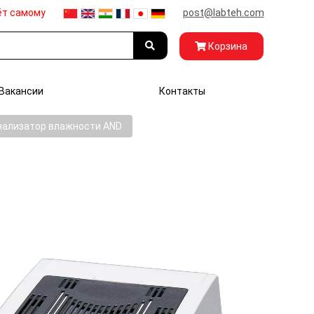
ёт самому
post@labteh.com
Корзина
Вакансии
Контакты
нализатор влажности AND