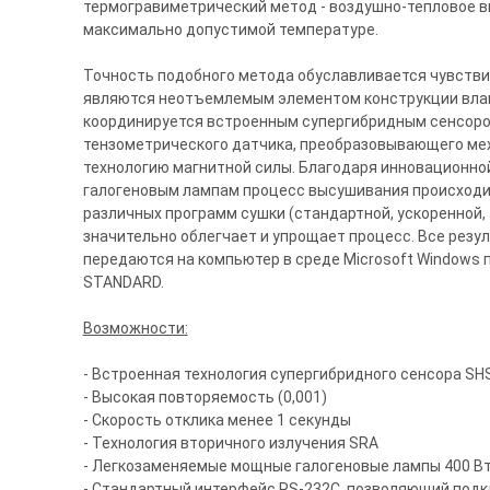
термогравиметрический метод - воздушно-тепловое в
максимально допустимой температуре.
Точность подобного метода обуславливается чувстви
являются неотъемлемым элементом конструкции влаг
координируется встроенным супергибридным сенсоро
тензометрического датчика, преобразовывающего ме
технологию магнитной силы. Благодаря инновационной
галогеновым лампам процесс высушивания происходи
различных программ сушки (стандартной, ускоренной,
значительно облегчает и упрощает процесс. Все рез
передаются на компьютер в среде Microsoft Windows
STANDARD.
Возможности:
- Встроенная технология супергибридного сенсора SH
- Высокая повторяемость (0,001)
- Скорость отклика менее 1 секунды
- Технология вторичного излучения SRA
- Легкозаменяемые мощные галогеновые лампы 400 В
- Стандартный интерфейс RS-232C, позволяющий подкл