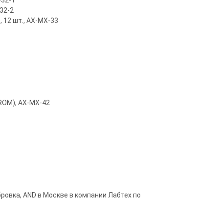
-32-1
32-2
 12 шт., AX-MX-33
-ROM), AX-MX-42
ровка, AND в Москве в компании Лабтех по