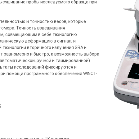
ысушивание пробы исследуемого образца при
тельностью и точностью весов, которые
омера. Точность взвешивания
м, совмещающим в себе технологию
ханическую деформацию в сигнал, и
 технологии вторичного излучения SRA и
т равномерно и быстро, а возможность выбора
 автоматической, ручной и таймированной)
ультаты исследований фиксируются и
 при помощи программного обеспечения WINCT-
S
т
ючать анализатор к ПК и другим