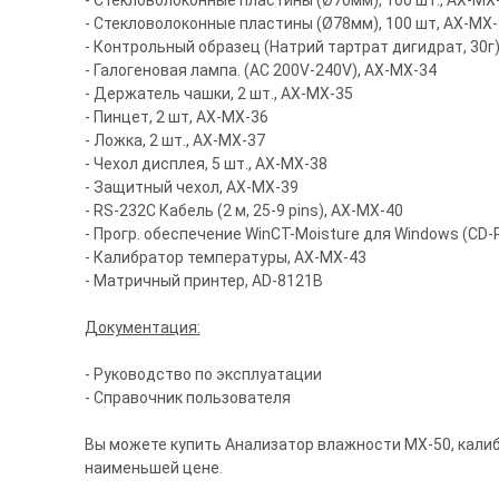
- Стекловолоконные пластины (Ø70мм), 100 шт., AX-MX
- Стекловолоконные пластины (Ø78мм), 100 шт, AX-MX-
- Контрольный образец (Натрий тартрат дигидрат, 30г),
- Галогеновая лампа. (АС 200V-240V), AX-MX-34
- Держатель чашки, 2 шт., AX-MX-35
- Пинцет, 2 шт, AX-MX-36
- Ложка, 2 шт., AX-MX-37
- Чехол дисплея, 5 шт., AX-MX-38
- Защитный чехол, AX-MX-39
- RS-232C Кабель (2 м, 25-9 pins), AX-MX-40
- Прогр. обеспечение WinCT-Moisture для Windows (CD
- Калибратор температуры, AX-MX-43
- Матричный принтер, AD-8121В
Документация:
- Руководство по эксплуатации
- Справочник пользователя
Вы можете купить Анализатор влажности MX-50, калиб
наименьшей цене.