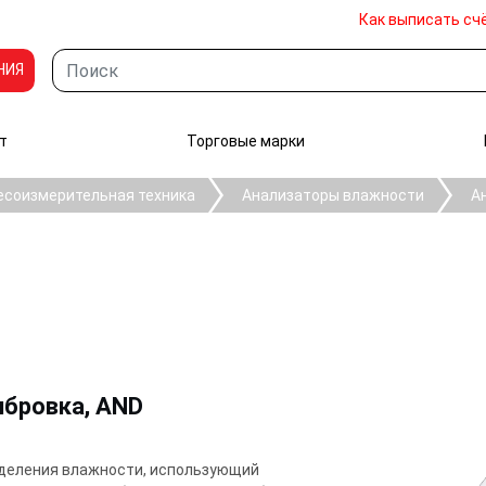
Как выписать сч
НИЯ
т
Торговые марки
есоизмерительная техника
Анализаторы влажности
А
ибровка, AND
еделения влажности, использующий