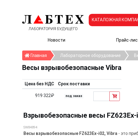
КАТАЛОЖНАЯ КОМПА
Новости
Прайс-лис
Главная
Главная
Лабораторное оборудование
В
Весы взрывобезопасные Vibra
Цена без НДС
Срок поставки
919 322₽
под заказ
Взрывобезопасные весы FZ623Ex-i0
SW84894
Весы взрывобезопасные FZ623Ex-i02, Vibra
- это при