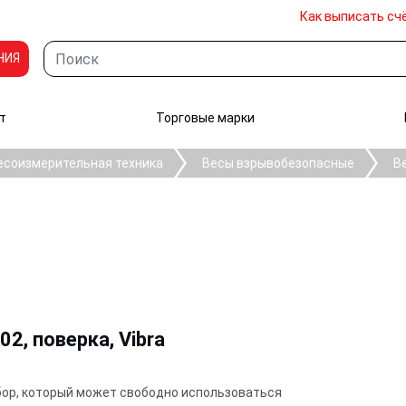
Как выписать сч
НИЯ
т
Торговые марки
есоизмерительная техника
Весы взрывобезопасные
В
2, поверка, Vibra
бор, который может свободно использоваться