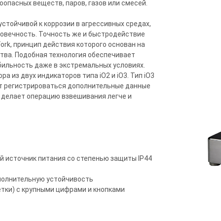
оопасных веществ, паров, газов или смесей.
стойчивой к коррозии в агрессивных средах,
овечность. Точность же и быстродействие
ork, принцип действия которого основан на
тва. Подобная технология обеспечивает
ильность даже в экстремальных условиях.
 из двух индикаторов типа iO2 и iO3. Тип iO3
ут регистрироваться дополнительные данные
то делает операцию взвешивания легче и
ый источник питания со степенью защиты IP44
полнительную устойчивость
тки) с крупными цифрами и кнопками