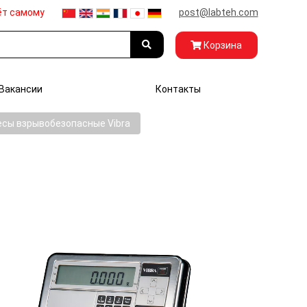
ёт самому
post@labteh.com
Корзина
Вакансии
Контакты
есы взрывобезопасные Vibra