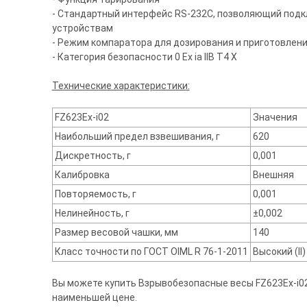
- Стандартный интерфейс RS-232C, позволяющий подк
устройствам
- Режим компаратора для дозирования и приготовлен
- Категория безопасности 0 Ex ia IIB T4 X
Технические характеристики:
FZ623Ex-i02
Значения
Наибольший предел взвешивания, г
620
Дискретность, г
0,001
Калибровка
Внешняя
Повторяемость, г
0,001
Нелинейность, г
±0,002
Размер весовой чашки, мм
140
Класс точности по ГОСТ OIML R 76-1-2011
Высокий (II)
Вы можете купить Взрывобезопасные весы FZ623Ex-i02,
наименьшей цене.