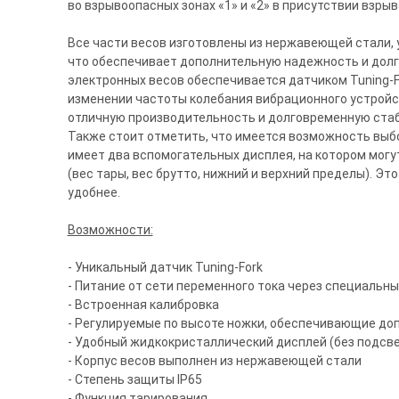
во взрывоопасных зонах «1» и «2» в присутствии взрыв
Все части весов изготовлены из нержавеющей стали, у
что обеспечивает дополнительную надежность и долг
электронных весов обеспечивается датчиком Tuning-F
изменении частоты колебания вибрационного устройс
отличную производительность и долговременную стаб
Также стоит отметить, что имеется возможность выбора
имеет два вспомогательных дисплея, на котором мог
(вес тары, вес брутто, нижний и верхний пределы). Э
удобнее.
Возможности:
- Уникальный датчик Tuning-Fork
- Питание от сети переменного тока через специальн
- Встроенная калибровка
- Регулируемые по высоте ножки, обеспечивающие до
- Удобный жидкокристаллический дисплей (без подсве
- Корпус весов выполнен из нержавеющей стали
- Степень защиты IP65
- Функция тарирования