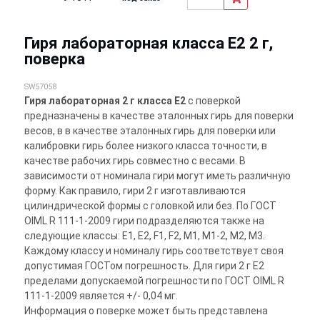
Гиря лабораторная класса E2 2 г,
поверка
SW57058
Гиря лабораторная 2 г класса E2
с поверкой
предназначены в качестве эталонных гирь для поверки
весов, в в качестве эталонных гирь для поверки или
калибровки гирь более низкого класса точности, в
качестве рабочих гирь совместно с весами. В
зависимости от номинала гири могут иметь различную
форму. Как правило, гири 2 г изготавливаются
цилиндрической формы с головкой или без. По ГОСТ
OIML R 111-1-2009 гири подразделяются также на
следующие классы: E1, E2, F1, F2, M1, M1-2, M2, M3.
Каждому классу и номиналу гирь соответствует своя
допустимая ГОСТом погрешность. Для гири 2 г E2
пределами допускаемой погрешности по ГОСТ OIML R
111-1-2009 является +/- 0,04 мг.
Информация о поверке может быть представлена