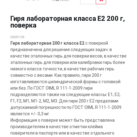
Гиря лабораторная класса E2 200 г,
поверка
SW09108
Гиря лабораторная 200 г класса E2
с поверкой
предназначена для решения следующих задач: в
качестве эталонных гирь для поверки весов, в качестве
эталонных гирь для поверки или калибровки гирь более
низкого класса точности, в качестве рабочих гирь
совместно с весами. Как правило, гири 200 г
изготавливаются цилиндрической формы с головкой
или без. По ГОСТ OIML R 111-1-2009 гири
подразделяются также на следующие классы: E1, E2,
F1, F2, M1, M1-2, M2, M3. Для гири 200 г E2 пределами
допускаемой погрешности по ГОСТ OIML R 111-1-2009
является +/- 0,3 мг.
Информация о поверке может быть представлена
производителем в качестве отметки клейма
поверителя в паспорте или в качестве отдельного