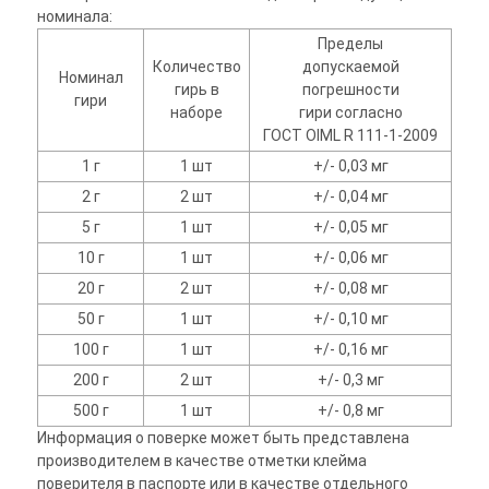
номинала:
Пределы
Количество
допускаемой
Номинал
гирь в
погрешности
гири
наборе
гири согласно
ГОСТ OIML R 111-1-2009
1 г
1 шт
+/- 0,03 мг
2 г
2 шт
+/- 0,04 мг
5 г
1 шт
+/- 0,05 мг
10 г
1 шт
+/- 0,06 мг
20 г
2 шт
+/- 0,08 мг
50 г
1 шт
+/- 0,10 мг
100 г
1 шт
+/- 0,16 мг
200 г
2 шт
+/- 0,3 мг
500 г
1 шт
+/- 0,8 мг
Информация о поверке может быть представлена
производителем в качестве отметки клейма
поверителя в паспорте или в качестве отдельного