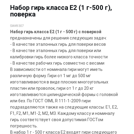
Набор гирь класса E2 (1 г-500 г),
поверка
SW49307
Набор гирь класса E2 (1 г - 500 г) с поверкой
предназначены для решения следующих задач:
- В качестве эталонных гирь для поверки весов
- В качестве эталонных гирь для поверки или
калибровки гирь более низкого класса точности
- В качестве рабочих гирь совместно с весами
В зависимости от номинала гири могут иметь
различную форму. Гири от 1 мг до 500 мг
изготавливаются в виде плоских многоугольных
пластин или проволок, гири от 1 г до 20 кг
изготавливаются цилиндрической формы с головкой
или без. По ГОСТ OIML R 111-1-2009 гири
подразделяются также на следующие классы: E1, E2,
F1, F2, M1, M1-2, M2, M3. Каждому классу и номиналу
гирь соответствует своя допустимая ГОСТом
погрешность.
В набор 1 г - 500 г класса Е2 входят гири следующего