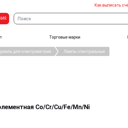
Как выписать сч
НИЯ
т
Торговые марки
риалы для спектрометрии
Лампы спектральные
элементная Co/Cr/Cu/Fe/Mn/Ni