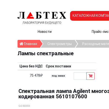
КАТАЛОЖНАЯ КОМПА
Новости
Прайс-лис
Главная
Главная
Спектрометры
Расходные мате
Лампы спектральные
Цена без НДС
Срок поставки
75 478₽
под заказ
Спектральная лампа Agilent много
кодированная 5610107600
GO30333