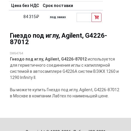
Цена без НДС
Срок поставки
84 315₽
под заказ
Гнездо под иглу, Agilent, G4226-
87012
SW64764
Гнездо под иглу, Agilent, G4226-87012
используется
для герметичного соединения иглы с капиллярной
системой в автосамплере G4226A систем ВЭЖХ 1260 и
1290 Infinity II.
Вы можете купить Гнездо под иглу, Agilent, G4226-87012
в Москве в компании Лабтех по наименьшей цене.