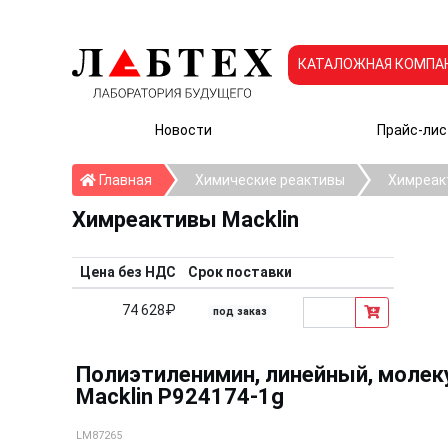
КАТАЛОЖНАЯ КОМПА
Новости
Прайс-лис
Главная
Главная
Химические реактивы
Химреак
Химреактивы Macklin
Цена без НДС
Срок поставки
74 628₽
под заказ
Полиэтиленимин, линейный, молекул
Macklin P924174-1g
LM87265