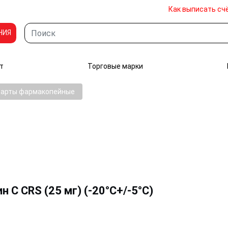
Как выписать сч
НИЯ
т
Торговые марки
дарты фармакопейные
C CRS (25 мг) (-20°C+/-5°C)