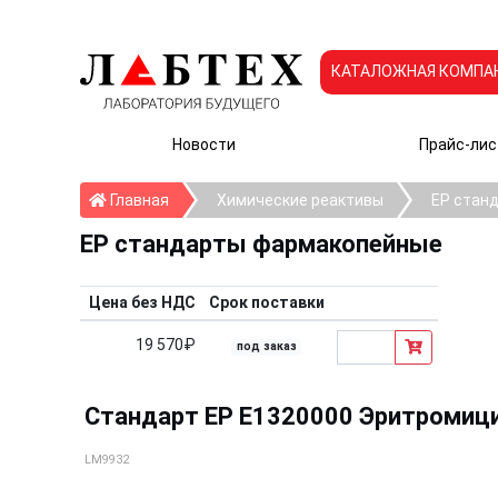
КАТАЛОЖНАЯ КОМПА
Новости
Прайс-лис
Главная
Главная
Химические реактивы
EP стан
EP стандарты фармакопейные
Цена без НДС
Срок поставки
19 570₽
под заказ
Стандарт EP E1320000 Эритромицин 
LM9932