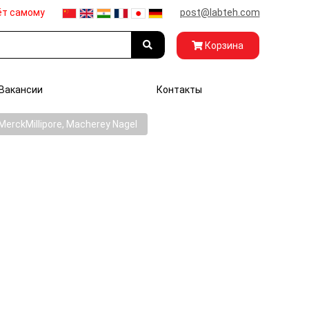
ёт самому
post@labteh.com
Корзина
Вакансии
Контакты
rckMillipore, Macherey Nagel