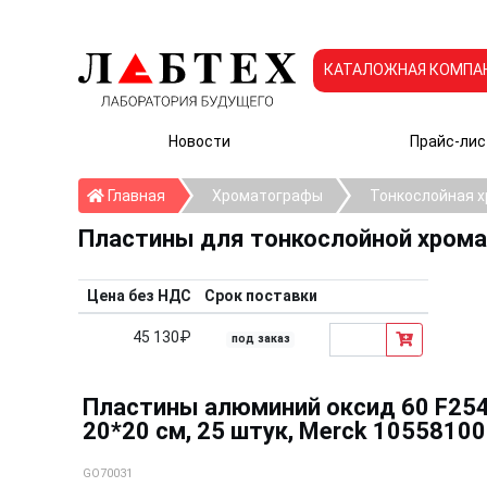
КАТАЛОЖНАЯ КОМПА
Новости
Прайс-лис
Главная
Главная
Хроматографы
Тонкослойная 
Пластины для тонкослойной хромат
Цена без НДС
Срок поставки
45 130₽
под заказ
Пластины алюминий оксид 60 F254 
20*20 см, 25 штук, Merck 105581
GO70031