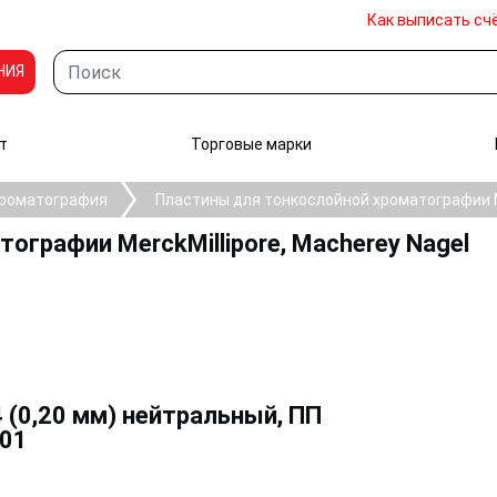
Как выписать сч
НИЯ
т
Торговые марки
хроматография
Пластины для тонкослойной хроматографии Me
ографии MerckMillipore, Macherey Nagel
(0,20 мм) нейтральный, ПП
0001