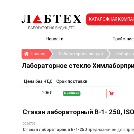
КАТАЛОЖНАЯ КОМПА
Новости
Прайс-лис
Главная
Главная
Лабораторная посуда
Лаборат
Лабораторное стекло Химлаборпр
Цена без НДС
Срок поставки
206₽
в наличии
Стакан лабораторный В-1- 250, IS
0026705
Стакан лабораторный В-1-250
предназначен для пров