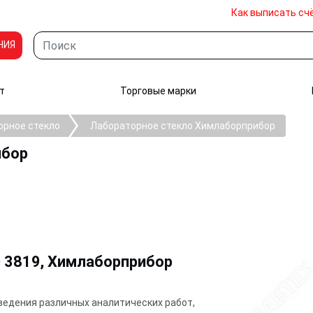
Как выписать сч
НИЯ
т
Торговые марки
орное стекло
Лабораторное стекло Химлаборприбор
ибор
O 3819, Химлаборприбор
едения различных аналитических работ,