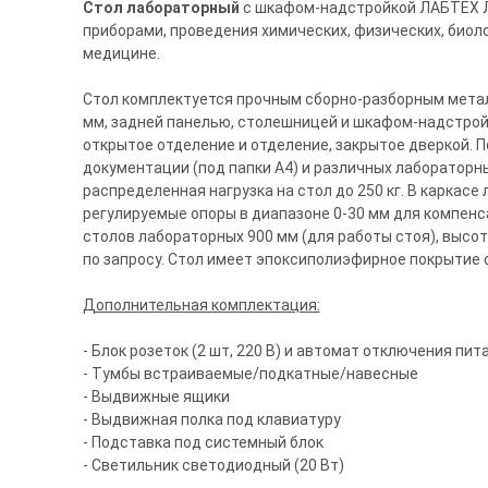
Стол лабораторный
с шкафом-надстройкой ЛАБТЕХ Л
приборами, проведения химических, физических, биол
медицине.
Стол комплектуется прочным сборно-разборным метал
мм, задней панелью, столешницей и шкафом-надстрой
открытое отделение и отделение, закрытое дверкой. 
документации (под папки А4) и различных лаборатор
распределенная нагрузка на стол до 250 кг. В каркас
регулируемые опоры в диапазоне 0-30 мм для компенс
столов лабораторных 900 мм (для работы стоя), высот
по запросу. Стол имеет эпоксиполиэфирное покрытие с
Дополнительная комплектация:
- Блок розеток (2 шт, 220 В) и автомат отключения пита
- Тумбы встраиваемые/подкатные/навесные
- Выдвижные ящики
- Выдвижная полка под клавиатуру
- Подставка под системный блок
- Светильник светодиодный (20 Вт)