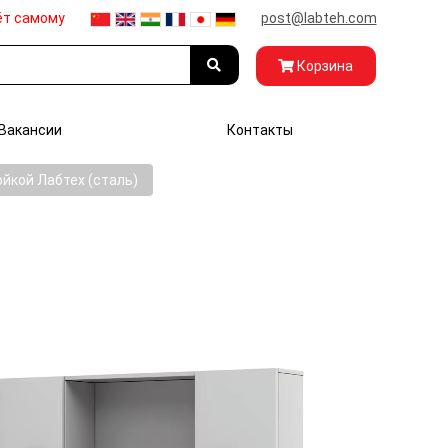
ёт самому
post@labteh.com
Корзина
Вакансии
Контакты
йкой Лабтех (сталь)