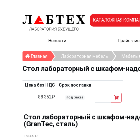
КАТАЛОЖНАЯ КОМПА
Новости
Прайс-лис
Главная
Главная
Лабораторная мебель
Мебель 
Стол лабораторный с шкафом-надс
Цена без НДС
Срок поставки
88 352₽
под заказ
Стол лабораторный с шкафом-над
(GranTec, сталь)
LM30913