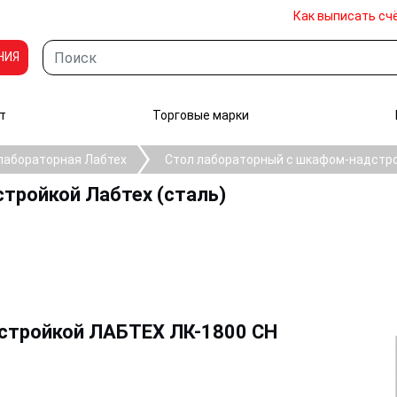
Как выписать сч
НИЯ
т
Торговые марки
лабораторная Лабтех
Стол лабораторный с шкафом-надстро
тройкой Лабтех (сталь)
стройкой ЛАБТЕХ ЛК-1800 СН