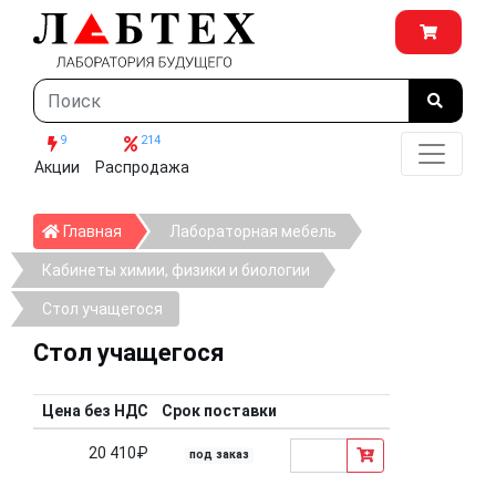
9
214
Акции
Распродажа
Главная
Главная
Лабораторная мебель
Кабинеты химии, физики и биологии
Стол учащегося
Стол учащегося
Цена без НДС
Срок поставки
20 410₽
под заказ