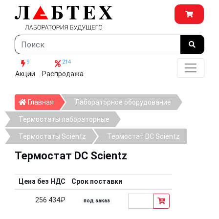
9
214
Акции
Распродажа
Главная
Главная
Лабораторное оборудование
Термостаты лабораторные
Термостаты Scientz
Термостат DC Scientz
Термостат DC Scientz
Цена без НДС
Срок поставки
256 434₽
под заказ