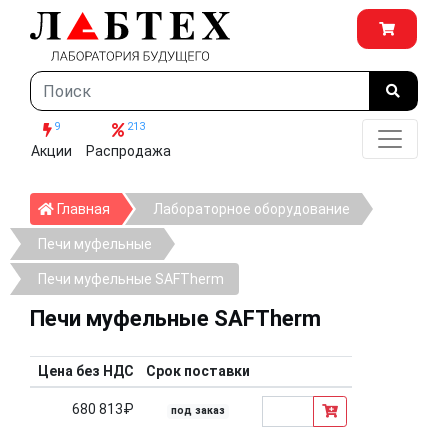
9
213
Акции
Распродажа
Главная
Главная
Лабораторное оборудование
Печи муфельные
Печи муфельные SAFTherm
Печи муфельные SAFTherm
Цена без НДС
Срок поставки
680 813₽
под заказ