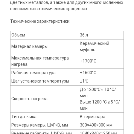
цветных металлов, а также для других многочисленных
всевозможных химических процессах.
Технические характеристики:
Объем
36 л
Керамический
Материал камеры
муфель
Максимальная температура
+1700°С
нагрева
Рабочая температура
+1600°С
Шаг установки температуры
±1℃
До 1200°С ≤ 10 °С/
мин
Скорость нагрева
Выше 1200 °С ≤ 5 °С/
мин
Тип датчика
B термопара
Размеры камеры, Ш×Г×В, мм
300×400×300 мм
Внешние габариты, Ш×Г×В, мм
1040×840×1250 мм