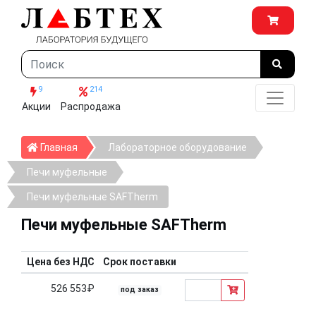
9
214
Акции
Распродажа
Главная
Главная
Лабораторное оборудование
Печи муфельные
Печи муфельные SAFTherm
Печи муфельные SAFTherm
Цена без НДС
Срок поставки
526 553₽
под заказ