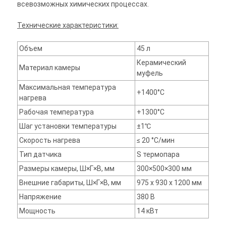
всевозможных химических процессах.
Технические характеристики:
Объем
45 л
Керамический
Материал камеры
муфель
Максимальная температура
+1400°С
нагрева
Рабочая температура
+1300°С
Шаг установки температуры
±1℃
Скорость нагрева
≤ 20 °С/мин
Тип датчика
S термопара
Размеры камеры, Ш×Г×В, мм
300×500×300 мм
Внешние габариты, Ш×Г×В, мм
975 х 930 х 1200 мм
Напряжение
380 В
Мощность
14 кВт