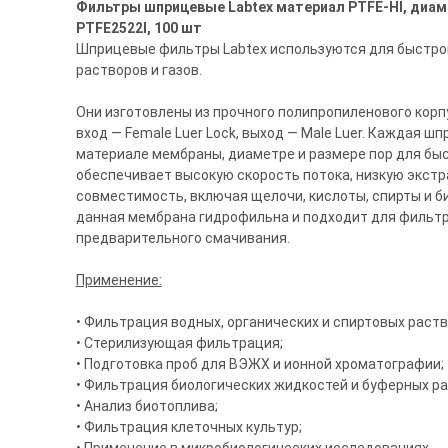
Фильтры шприцевые Labtex материал PTFE-HI, диамет
PTFE2522I, 100 шт
Шприцевые фильтры Labtex используются для быстро
растворов и газов.
Они изготовлены из прочного полипропиленового кор
вход — Female Luer Lock, выход — Male Luer. Каждая 
материале мембраны, диаметре и размере пор для бы
обеспечивает высокую скорость потока, низкую экст
совместимость, включая щелочи, кислоты, спирты и би
данная мембрана гидрофильна и подходит для фильтр
предварительного смачивания.
Применение:
• Фильтрация водных, органических и спиртовых раств
• Стерилизующая фильтрация;
• Подготовка проб для ВЭЖХ и ионной хроматографии;
• Фильтрация биологических жидкостей и буферных ра
• Анализ биотоплива;
• Фильтрация клеточных культур;