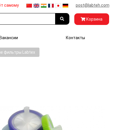
ёт самому
post@labteh.com
Корзина
Вакансии
Контакты
е фильтры Labtex