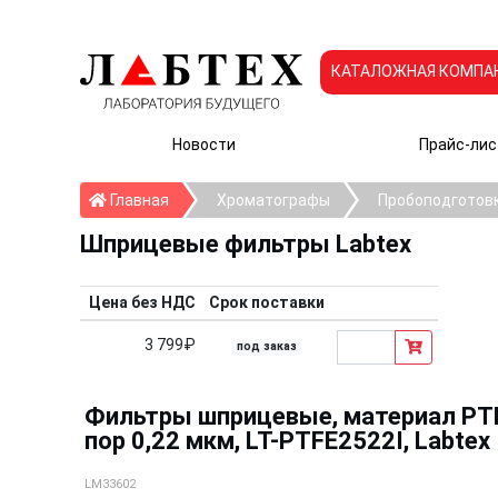
КАТАЛОЖНАЯ КОМПА
Новости
Прайс-лис
Главная
Главная
Хроматографы
Пробоподготов
Шприцевые фильтры Labtex
Цена без НДС
Срок поставки
3 799₽
под заказ
Фильтры шприцевые, материал PTF
пор 0,22 мкм, LT-PTFE2522I, Labtex
LM33602