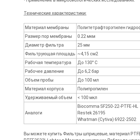
• Применение в микробиологических исследованиях.
Технические характеристики:
Материал мембраны
Политетрафторэтилен гидро
Размер пор мембраны
0.22 мкм
Диаметр фильтра
25 мм
Фильтрующая площадь
~4,15 см2
Рабочая температура
До 130° С
Рабочее давление
До 6,2 бар
Объем пробы
До 100 мл
Материал корпуса
Полипропилен
Удерживаемый объем
< 100 мкл
Biocomma SF250-22-PTFE-HL
Аналоги
Restek 26195
Whatman (Cytiva) 6922-2502
Вы можете купить Фильтры шприцевые, материал PTFE-HI