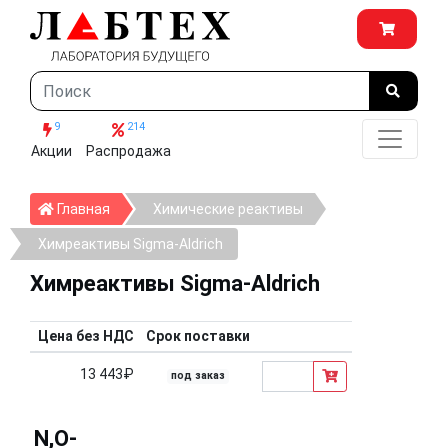
9
214
Акции
Распродажа
Главная
Главная
Химические реактивы
Химреактивы Sigma-Aldrich
Химреактивы Sigma-Aldrich
Цена без НДС
Срок поставки
13 443₽
под заказ
N,O-