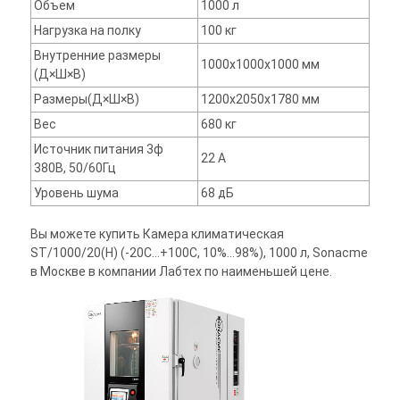
Объем
1000 л
Нагрузка на полку
100 кг
Внутренние размеры
1000х1000х1000 мм
(Д×Ш×В)
Размеры(Д×Ш×В)
1200х2050х1780 мм
Вес
680 кг
Источник питания 3ф
22 A
380В, 50/60Гц
Уровень шума
68 дБ
Вы можете купить Камера климатическая
ST/1000/20(H) (-20C...+100C, 10%...98%), 1000 л, Sonacme
в Москве в компании Лабтех по наименьшей цене.