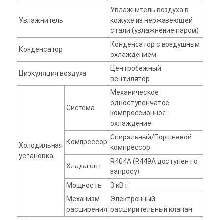
Увлажнитель воздуха в
Увлажнитель
кожухе из нержавеющей
стали (увлажнение паром)
Конденсатор с воздушным
Конденсатор
охлаждением
Центробежный
Циркуляция воздуха
вентилятор
Механическое
одноступенчатое
Система
компрессионное
охлаждение
Спиральный/Поршневой
Компрессор
Холодильная
компрессор
установка
R404A (R449A доступен по
Хладагент
запросу)
Мощность
3 кВт
Механизм
Электронный
расширения
расширительный клапан