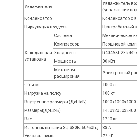
Увлажнитель во
Увлажнитель
(увлажнение па
Конденсатор
Конденсатор с 
Циркуляция воздуха
Центробежный в
Система
Механическое к
Компрессор
Поршневой комп
Холодильная
Хладагент
R404A&R23R449
установка
Мощность
30 кВт
Механизм
Электронный ра
расширения
Объем
1000 л
Нагрузка на полку
100 кг
Внутренние размеры (Д×Ш×В)
1000х1000х1000
Размеры(Д×Ш×В)
1450х2050х2400
Вес
1230 кг
Источник питания 3ф 380В, 50/60Гц
88 A
Уровень шума
72 дБ