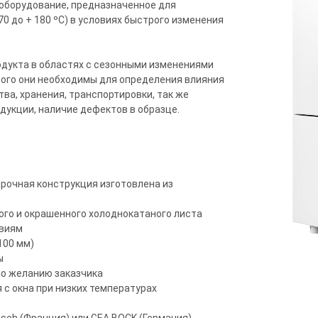
 оборудование, предназначенное для
0 до + 180 ºС) в условиях быстрого изменения
дукта в областях с сезонными изменениями
 того они необходимы для определения влияния
а, хранения, транспортировки, так же
укции, наличие дефектов в образце.
арочная конструкция изготовлена из
ого и окрашенного холоднокатаного листа
твиям
100 мм)
ы
 по желанию заказчика
 с окна при низких температурах