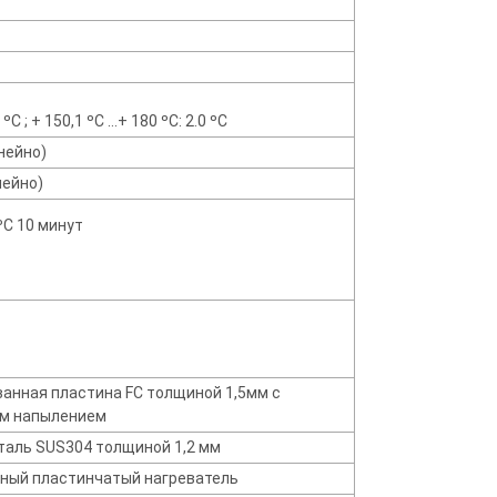
 ºС ; + 150,1 ºС …+ 180 ºС: 2.0 ºС
нейно)
нейно)
 ºС 10 минут
анная пластина FC толщиной 1,5мм с
м напылением
аль SUS304 толщиной 1,2 мм
ый пластинчатый нагреватель