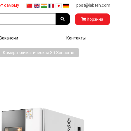
ёт самому
post@labteh.com
Корзина
Вакансии
Контакты
Камера климатическая SR Sonacme