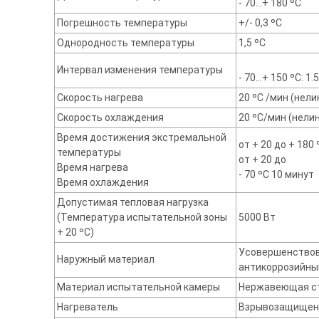
- 70…+ 180 ºС
Погрешность температуры
+/- 0,3 ºС
Однородность температуры
1,5 ºС
Интервал изменения температуры
- 70…+ 150 ºС: 1.5
Скорость нагрева
20 ºС /мин (нели
Cкорость охлаждения
20 ºС/мин (нели
Время достижения экстремальной
от + 20 до + 180
температуры
от + 20 до
Время нагрева
- 70 ºС 10 минут
Время охлаждения
Допустимая тепловая нагрузка
(Температура испытательной зоны
5000 Вт
+ 20 ºС)
Усовершенствов
Наружный материал
антикоррозийны
Материал испытательной камеры
Нержавеющая ст
Нагреватель
Взрывозащищенн