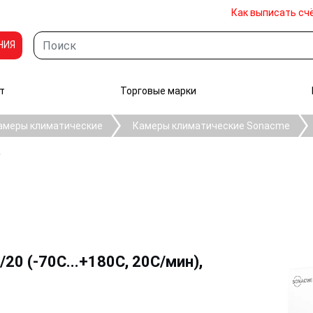
Как выписать сч
НИЯ
т
Торговые марки
амеры климатические
Камеры климатические Sonacme
e
0 (-70C...+180C, 20С/мин),