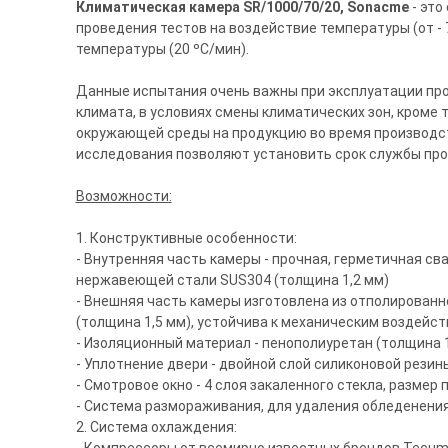
Климатическая камера SR/1000/70/20, Sonacme
- это
проведения тестов на воздействие температуры (от - 7
температуры (20 ºС/мин).
Данные испытания очень важны при эксплуатации про
климата, в условиях смены климатических зон, кроме
окружающей среды на продукцию во время производств
исследования позволяют установить срок службы прод
Возможности:
1. Конструктивные особенности:
- Внутренняя часть камеры - прочная, герметичная св
нержавеющей стали SUS304 (толщина 1,2 мм)
- Внешняя часть камеры изготовлена из отполированн
(толщина 1,5 мм), устойчива к механическим воздейс
- Изоляционный материал - пенополиуретан (толщина 
- Уплотнение двери - двойной слой силиконовой резин
- Смотровое окно - 4 слоя закаленного стекла, размер
- Система размораживания, для удаления обледенения
2. Система охлаждения: