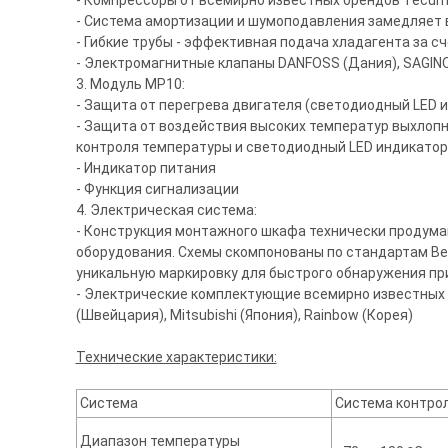
- Компрессоры от всемирно известных брендов Tecum
- Система амортизации и шумоподавления замедляет
- Гибкие трубы - эффективная подача хладагента за с
- Электромагнитные клапаны DANFOSS (Дания), SAGINO
3. Модуль MP10:
- Защита от перегрева двигателя (светодиодный LED 
- Защита от воздействия высоких температур выхлоп
контроля температуры и светодиодный LED индикатор
- Индикатор питания
- Функция сигнализации
4. Электрическая система:
- Конструкция монтажного шкафа технически продума
оборудования. Схемы скомпонованы по стандартам Ве
уникальную маркировку для быстрого обнаружения пр
- Электрические комплектующие всемирно известных бр
(Швейцария), Mitsubishi (Япония), Rainbow (Корея)
Технические характеристики:
Система
Система контро
Диапазон температуры