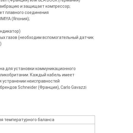
seh (Франция) или GEA BOCK (Германия)
 вибрацию и защищает компрессор;
чет плавного соединения
MIYA (Япония);
индикатор)
ных газов (необходим вспомогательный датчик
)
на для установки коммуникационного
ликобритании. Каждый кабель имеет
и устранении неисправностей
ендов Schneider (Франция), Carlo Gavazzi
ля температурного баланса