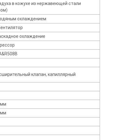
здуха в кожухе из нержавеющей стали
ром)
водяным охлаждением
ентилятор
аскадное охлаждение
рессор
A&R508B
сширительный клапан, капиллярный
 мм
 мм