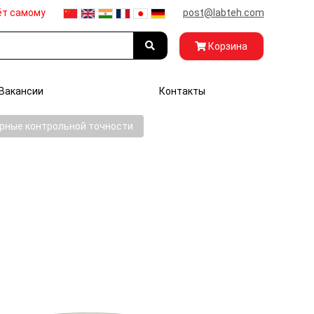
ёт самому
post@labteh.com
Корзина
Вакансии
Контакты
рные контрольной точности