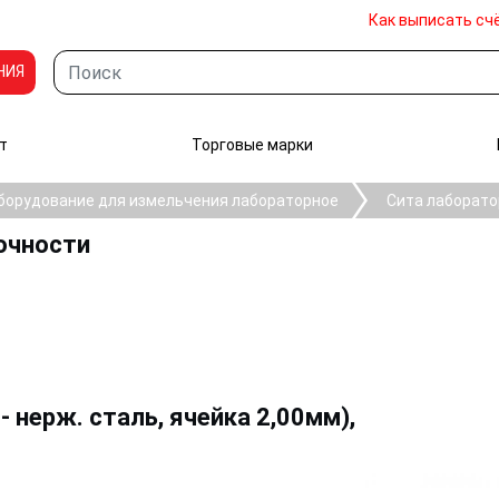
Как выписать сч
НИЯ
т
Торговые марки
борудование для измельчения лабораторное
Сита лаборато
очности
- нерж. сталь, ячейка 2,00мм),