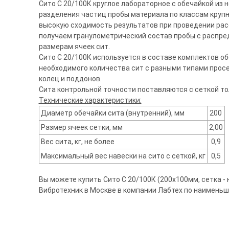
Сито С 20/100К круглое лабораторное с обечайкой из
разделения частиц пробы материала по классам крупно
высокую сходимость результатов при проведении рас
получаем гранулометрический состав пробы с распр
размерам ячеек сит.
Сито С 20/100К используется в составе комплектов о
необходимого количества сит с разными типами прос
колец и поддонов.
Сита контрольной точности поставляются с сеткой т
Технические характеристики:
Диаметр обечайки сита (внутренний), мм
200
Размер ячеек сетки, мм
2,00
Вес сита, кг, не более
0,9
Максимальный вес навески на сито с сеткой, кг
0,5
Вы можете купить Сито С 20/100К (200х100мм, сетка - н
Вибротехник в Москве в компании Лабтех по наименьш