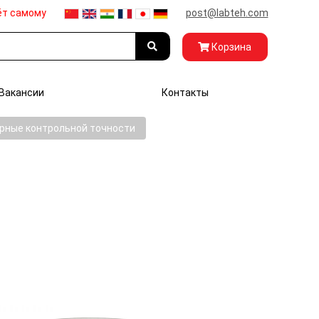
ёт самому
post@labteh.com
Корзина
Вакансии
Контакты
рные контрольной точности