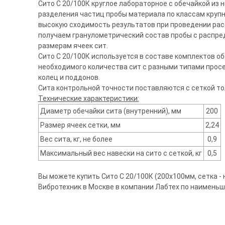
Сито С 20/100К круглое лабораторное с обечайкой из
разделения частиц пробы материала по классам крупно
высокую сходимость результатов при проведении рас
получаем гранулометрический состав пробы с распр
размерам ячеек сит.
Сито С 20/100К используется в составе комплектов о
необходимого количества сит с разными типами прос
колец и поддонов.
Сита контрольной точности поставляются с сеткой т
Технические характеристики:
Диаметр обечайки сита (внутренний), мм
200
Размер ячеек сетки, мм
2,24
Вес сита, кг, не более
0,9
Максимальный вес навески на сито с сеткой, кг
0,5
Вы можете купить Сито С 20/100К (200х100мм, сетка - н
Вибротехник в Москве в компании Лабтех по наименьш