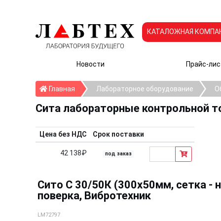
КАТАЛОЖНАЯ КОМПА
Новости
Прайс-лис
Главная
Главная
Лабораторное оборудование
О
Сита лабораторные контрольной т
Цена без НДС
Срок поставки
42 138₽
под заказ
Сито С 30/50К (300х50мм, сетка - н
поверка, Вибротехник
LM72797