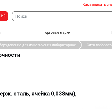
Как выписать сч
НИЯ
т
Торговые марки
борудование для измельчения лабораторное
Сита лаборато
очности
ерж. сталь, ячейка 0,038мм),