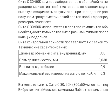
Сито С 30/50К круглое лабораторное с обечайкой из 
разделения частиц пробы материала по классам крупно
высокую сходимость результатов при проведении рас
получаем гранулометрический состав пробы с распр
размерам ячеек сит.
Сито С 30/50К используется в составе комплектов обо
необходимого количества сит с разными типами прос
колец и поддонов.
Сита контрольной точности поставляются с сеткой т
Технические характеристики:
Диаметр обечайки сита(внутренний), мм
300
Размер ячеек сетки, мм
0,038
Вес сита, кг, не более
0,9
Максимальный вес навески на сито с сеткой, кг
0,3
Вы можете купить Сито С 30/50К (300х50мм, сетка - нер
Вибротехник в Москве в компании Лабтех по наименьш