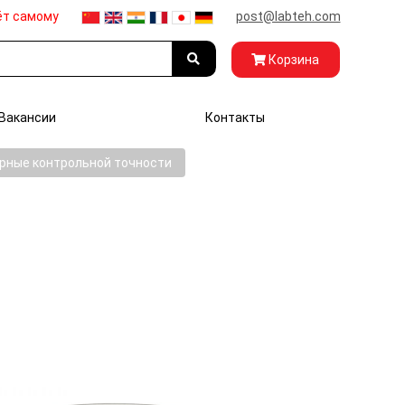
ёт самому
post@labteh.com
Корзина
Вакансии
Контакты
рные контрольной точности