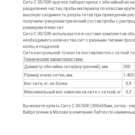
Сито С 30/50К круглое лабораторное с обечайкой из 
разделения частиц пробы материала по классам крупно
высокую сходимость результатов при проведении рас
получаем гранулометрический состав пробы с распр
размерам ячеек сит.
Сито С 30/50К используется в составе комплектов обо
необходимого количества сит с разными типами прос
колец и поддонов.
Сита контрольной точности поставляются с сеткой т
Технические характеристики:
Диаметр обечайки сита(внутренний), мм
300
Размер ячеек сетки, мм
1,400
Вес сита, кг, не более
0,9
Максимальный вес навески на сито с сеткой, кг
0,3
Вы можете купить Сито С 30/50К (300х50мм, сетка - нер
Вибротехник в Москве в компании Лабтех по наименьш