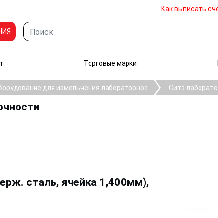
Как выписать сч
НИЯ
т
Торговые марки
борудование для измельчения лабораторное
Сита лаборато
очности
ерж. сталь, ячейка 1,400мм),