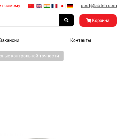
ёт самому
post@labteh.com
Корзина
Вакансии
Контакты
рные контрольной точности