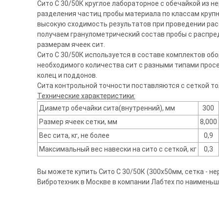
Сито С 30/50К круглое лабораторное с обечайкой из 
разделения частиц пробы материала по классам крупно
высокую сходимость результатов при проведении рас
получаем гранулометрический состав пробы с распр
размерам ячеек сит.
Сито С 30/50К используется в составе комплектов обо
необходимого количества сит с разными типами прос
колец и поддонов.
Сита контрольной точности поставляются с сеткой т
Технические характеристики:
Диаметр обечайки сита(внутренний), мм
300
Размер ячеек сетки, мм
8,000
Вес сита, кг, не более
0,9
Максимальный вес навески на сито с сеткой, кг
0,3
Вы можете купить Сито С 30/50К (300х50мм, сетка - нер
Вибротехник в Москве в компании Лабтех по наименьш