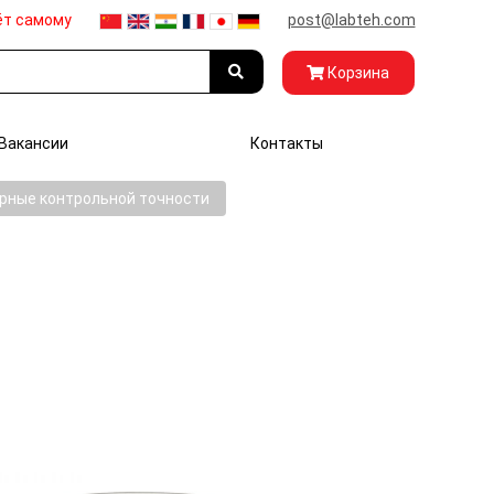
ёт самому
post@labteh.com
Корзина
Вакансии
Контакты
рные контрольной точности