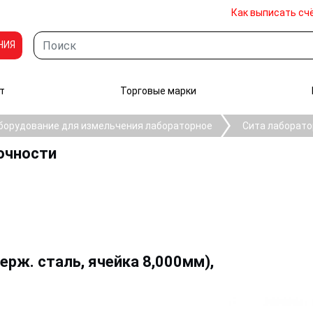
Как выписать сч
НИЯ
т
Торговые марки
борудование для измельчения лабораторное
Сита лаборато
очности
ерж. сталь, ячейка 8,000мм),