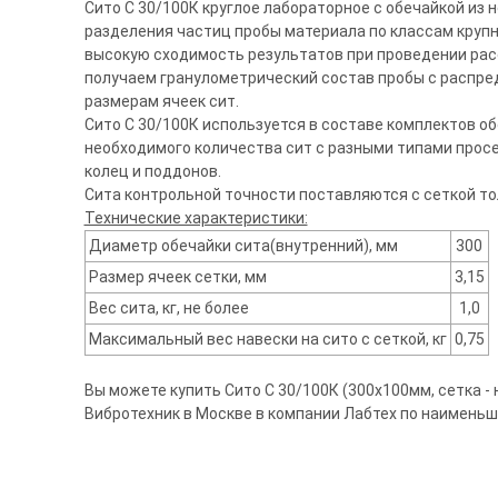
Сито С 30/100К круглое лабораторное с обечайкой из
разделения частиц пробы материала по классам крупно
высокую сходимость результатов при проведении рас
получаем гранулометрический состав пробы с распр
размерам ячеек сит.
Сито С 30/100К используется в составе комплектов о
необходимого количества сит с разными типами прос
колец и поддонов.
Сита контрольной точности поставляются с сеткой т
Технические характеристики:
Диаметр обечайки сита(внутренний), мм
300
Размер ячеек сетки, мм
3,15
Вес сита, кг, не более
1,0
Максимальный вес навески на сито с сеткой, кг
0,75
Вы можете купить Сито С 30/100К (300х100мм, сетка - н
Вибротехник в Москве в компании Лабтех по наименьш