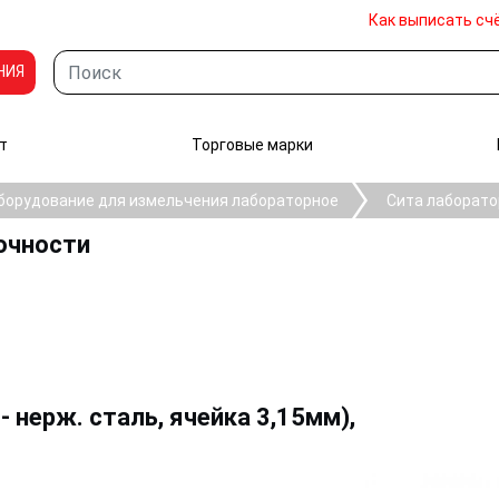
Как выписать сч
НИЯ
т
Торговые марки
борудование для измельчения лабораторное
Сита лаборато
очности
- нерж. сталь, ячейка 3,15мм),