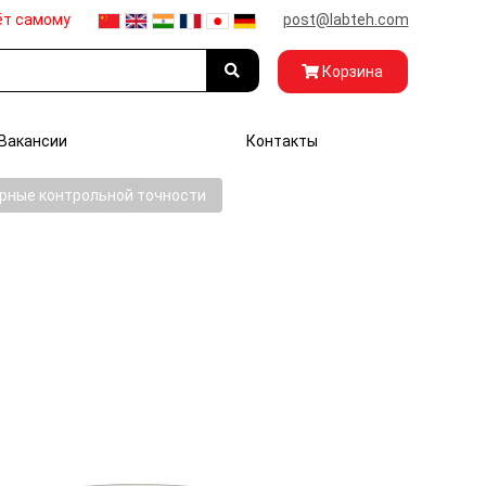
ёт самому
post@labteh.com
Корзина
Вакансии
Контакты
рные контрольной точности