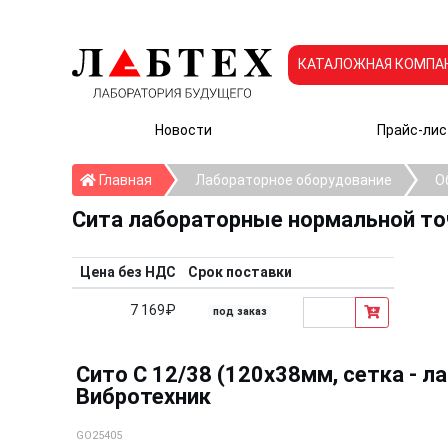
КАТАЛОЖНАЯ КОМПА
Новости
Прайс-лис
Главная
Главная
Лабораторное оборудование
О
Сита лабораторные нормальной т
Цена без НДС
Срок поставки
7 169₽
под заказ
Сито С 12/38 (120х38мм, сетка - ла
Вибротехник
GO25405