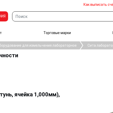
Как выписать сч
НИЯ
т
Торговые марки
борудование для измельчения лабораторное
Сита лаборато
очности
тунь, ячейка 1,000мм),