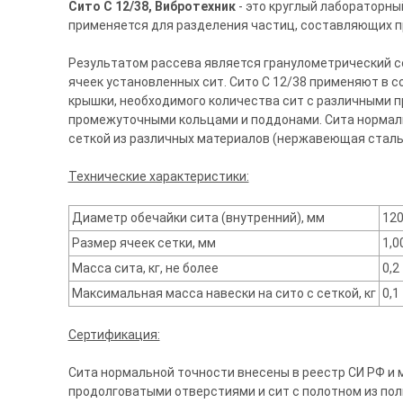
Сито С 12/38, Вибротехник
- это круглый лабораторны
применяется для разделения частиц, составляющих пр
Результатом рассева является гранулометрический с
ячеек установленных сит. Сито С 12/38 применяют в с
крышки, необходимого количества сит с различными 
промежуточными кольцами и поддонами. Сита нормаль
сеткой из различных материалов (нержавеющая сталь, 
Технические характеристики:
Диаметр обечайки сита (внутренний), мм
12
Размер ячеек сетки, мм
1,0
Масса сита, кг, не более
0,2
Максимальная масса навески на сито с сеткой, кг
0,1
Сертификация:
Сита нормальной точности внесены в реестр СИ РФ и м
продолговатыми отверстиями и сит с полотном из поли