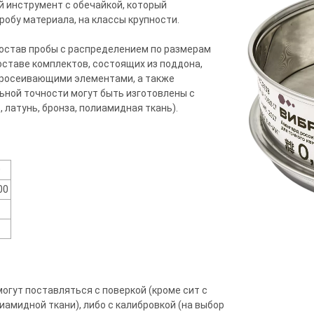
й инструмент с обечайкой, который
обу материала, на классы крупности.
остав пробы с распределением по размерам
оставе комплектов, состоящих из поддона,
просеивающими элементами, а также
ной точности могут быть изготовлены с
латунь, бронза, полиамидная ткань).
0
00
огут поставляться с поверкой (кроме сит с
амидной ткани), либо с калибровкой (на выбор