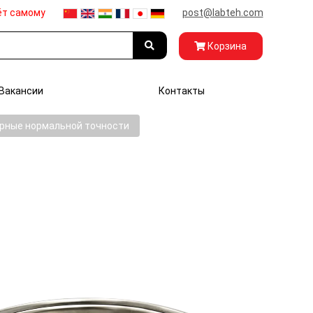
ёт самому
post@labteh.com
Корзина
Вакансии
Контакты
рные нормальной точности