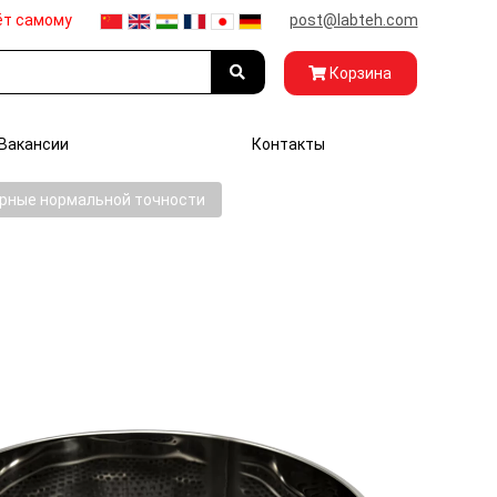
ёт самому
post@labteh.com
Корзина
Вакансии
Контакты
рные нормальной точности