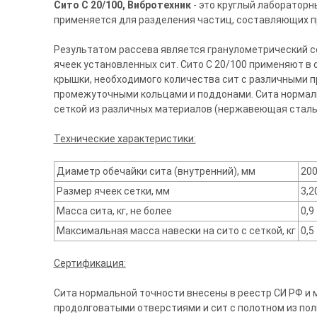
Сито С 20/100, Вибротехник
- это круглый лабораторн
применяется для разделения частиц, составляющих пр
Результатом рассева является гранулометрический с
ячеек установленных сит. Сито С 20/100 применяют в 
крышки, необходимого количества сит с различными 
промежуточными кольцами и поддонами. Сита нормаль
сеткой из различных материалов (нержавеющая сталь, 
Технические характеристики:
Диаметр обечайки сита (внутренний), мм
20
Размер ячеек сетки, мм
3,2
Масса сита, кг, не более
0,9
Максимальная масса навески на сито с сеткой, кг
0,5
Сертификация:
Сита нормальной точности внесены в реестр СИ РФ и м
продолговатыми отверстиями и сит с полотном из поли