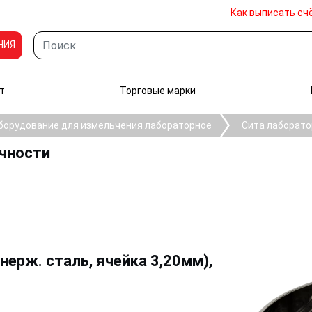
Как выписать сч
НИЯ
т
Торговые марки
борудование для измельчения лабораторное
Сита лаборато
очности
нерж. сталь, ячейка 3,20мм),