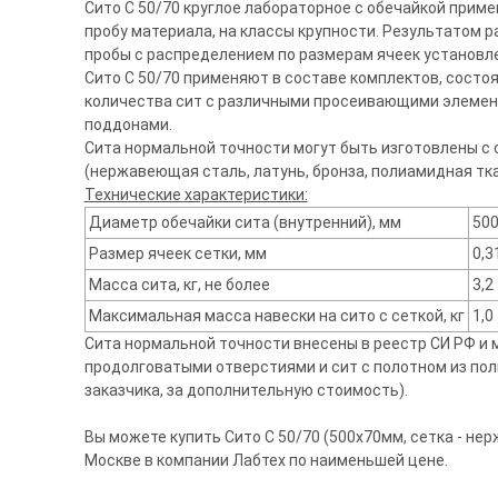
Сито С 50/70 круглое лабораторное с обечайкой прим
пробу материала, на классы крупности. Результатом 
пробы с распределением по размерам ячеек установле
Сито С 50/70 применяют в составе комплектов, состо
количества сит с различными просеивающими элемен
поддонами.
Сита нормальной точности могут быть изготовлены с 
(нержавеющая сталь, латунь, бронза, полиамидная тка
Технические характеристики:
Диаметр обечайки сита (внутренний), мм
50
Размер ячеек сетки, мм
0,3
Масса сита, кг, не более
3,2
Максимальная масса навески на сито с сеткой, кг
1,0
Сита нормальной точности внесены в реестр СИ РФ и м
продолговатыми отверстиями и сит с полотном из поли
заказчика, за дополнительную стоимость).
Вы можете купить Сито С 50/70 (500х70мм, сетка - нерж
Москве в компании Лабтех по наименьшей цене.