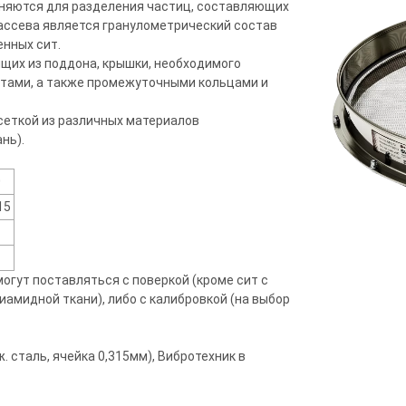
еняются для разделения частиц, составляющих
рассева является гранулометрический состав
нных сит.
ящих из поддона, крышки, необходимого
тами, а также промежуточными кольцами и
сеткой из различных материалов
нь).
0
15
огут поставляться с поверкой (кроме сит с
амидной ткани), либо с калибровкой (на выбор
. сталь, ячейка 0,315мм), Вибротехник в