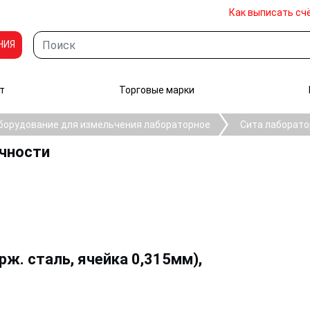
Как выписать сч
НИЯ
т
Торговые марки
борудование для измельчения лабораторное
Сита лаборато
очности
рж. сталь, ячейка 0,315мм),