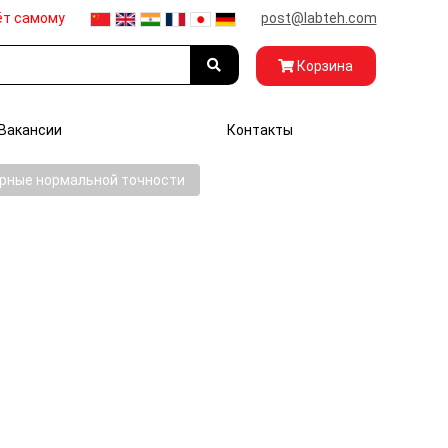
ёт самому
post@labteh.com
Корзина
Вакансии
Контакты
рные нормальной точности