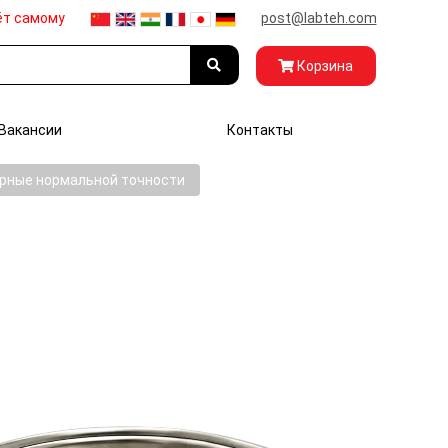
ёт самому
post@labteh.com
Корзина
Вакансии
Контакты
рные нормальной точности