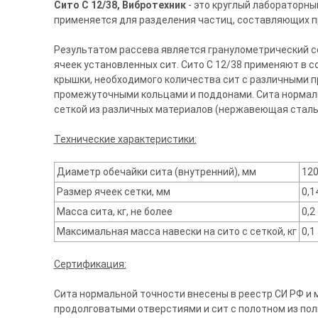
Сито С 12/38, Вибротехник
- это круглый лабораторны
применяется для разделения частиц, составляющих пр
Результатом рассева является гранулометрический с
ячеек установленных сит. Сито С 12/38 применяют в с
крышки, необходимого количества сит с различными 
промежуточными кольцами и поддонами. Сита нормаль
сеткой из различных материалов (нержавеющая сталь, 
Технические характеристики:
Диаметр обечайки сита (внутренний), мм
12
Размер ячеек сетки, мм
0,1
Масса сита, кг, не более
0,2
Максимальная масса навески на сито с сеткой, кг
0,1
Сертификация:
Сита нормальной точности внесены в реестр СИ РФ и м
продолговатыми отверстиями и сит с полотном из поли