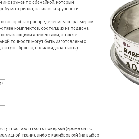
й инструмент с обечайкой, который
обу материала, на классы крупности.
остав пробы с распределением по размерам
оставе комплектов, состоящих из поддона,
просеивающими элементами, а также
ной точности могут быть изготовлены с
латунь, бронза, полиамидная ткань).
0
42
огут поставляться с поверкой (кроме сит с
амидной ткани), либо с калибровкой (на выбор