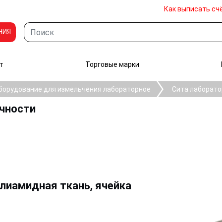
Как выписать сч
НИЯ
т
Торговые марки
борудование для измельчения лабораторное
Сита лаборато
очности
олиамидная ткань, ячейка