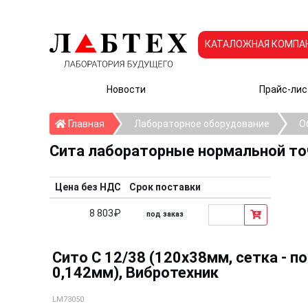
КАТАЛОЖНАЯ КОМПА
Новости
Прайс-лис
Главная
Главная
Лабораторное оборудование
О
Сита лабораторные нормальной т
Цена без НДС
Срок поставки
8 803₽
под заказ
Сито С 12/38 (120х38мм, сетка - п
0,142мм), Вибротехник
LM73050