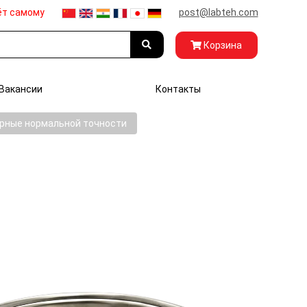
ёт самому
post@labteh.com
Корзина
Вакансии
Контакты
рные нормальной точности