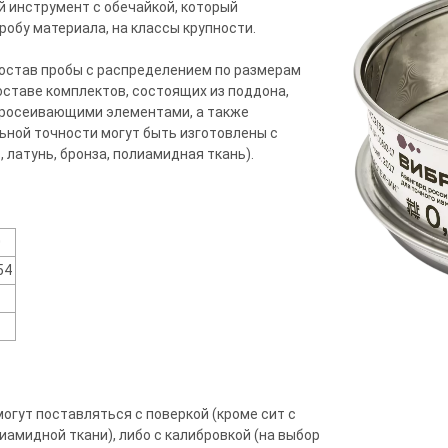
й инструмент с обечайкой, который
обу материала, на классы крупности.
остав пробы с распределением по размерам
оставе комплектов, состоящих из поддона,
просеивающими элементами, а также
ной точности могут быть изготовлены с
латунь, бронза, полиамидная ткань).
0
54
огут поставляться с поверкой (кроме сит с
амидной ткани), либо с калибровкой (на выбор