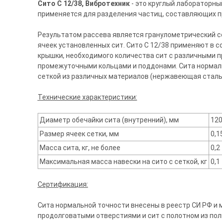
Сито С 12/38, Вибротехник
- это круглый лабораторны
применяется для разделения частиц, составляющих пр
Результатом рассева является гранулометрический с
ячеек установленных сит. Сито С 12/38 применяют в с
крышки, необходимого количества сит с различными 
промежуточными кольцами и поддонами. Сита нормаль
сеткой из различных материалов (нержавеющая сталь, 
Технические характеристики:
Диаметр обечайки сита (внутренний), мм
12
Размер ячеек сетки, мм
0,1
Масса сита, кг, не более
0,2
Максимальная масса навески на сито с сеткой, кг
0,1
Сертификация:
Сита нормальной точности внесены в реестр СИ РФ и м
продолговатыми отверстиями и сит с полотном из поли