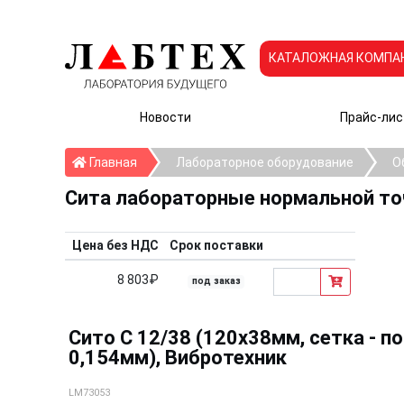
КАТАЛОЖНАЯ КОМПА
Новости
Прайс-лис
Главная
Главная
Лабораторное оборудование
О
Сита лабораторные нормальной т
Цена без НДС
Срок поставки
8 803₽
под заказ
Сито С 12/38 (120х38мм, сетка - п
0,154мм), Вибротехник
LM73053