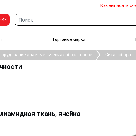
Как выписать сч
НИЯ
т
Торговые марки
борудование для измельчения лабораторное
Сита лаборато
очности
олиамидная ткань, ячейка