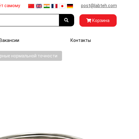
ёт самому
post@labteh.com
Корзина
Вакансии
Контакты
рные нормальной точности