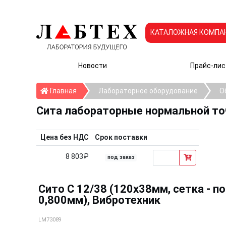
КАТАЛОЖНАЯ КОМПА
Новости
Прайс-лис
Главная
Главная
Лабораторное оборудование
О
Сита лабораторные нормальной т
Цена без НДС
Срок поставки
8 803₽
под заказ
Сито С 12/38 (120х38мм, сетка - п
0,800мм), Вибротехник
LM73089