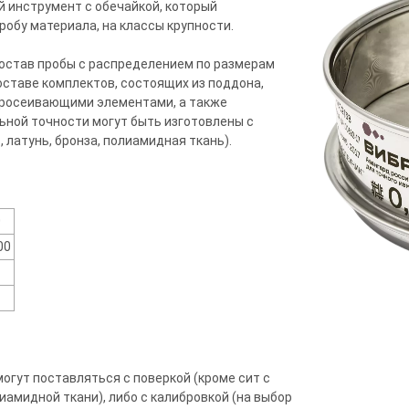
й инструмент с обечайкой, который
обу материала, на классы крупности.
остав пробы с распределением по размерам
оставе комплектов, состоящих из поддона,
просеивающими элементами, а также
ной точности могут быть изготовлены с
латунь, бронза, полиамидная ткань).
0
00
огут поставляться с поверкой (кроме сит с
амидной ткани), либо с калибровкой (на выбор