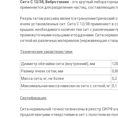
Сито С 12/38, Вибротехник
- это круглый лабораторны
применяется для разделения частиц, составляющих пр
Результатом рассева является гранулометрический с
ячеек установленных сит. Сито С 12/38 применяют в с
крышки, необходимого количества сит с различными 
промежуточными кольцами и поддонами. Сита нормаль
сеткой из различных материалов (нержавеющая сталь, 
Технические характеристики:
Диаметр обечайки сита (внутренний), мм
12
Размер ячеек сетки, мм
0,8
Масса сита, кг, не более
0,2
Максимальная масса навески на сито с сеткой, кг
0,1
Сертификация:
Сита нормальной точности внесены в реестр СИ РФ и м
продолговатыми отверстиями и сит с полотном из поли