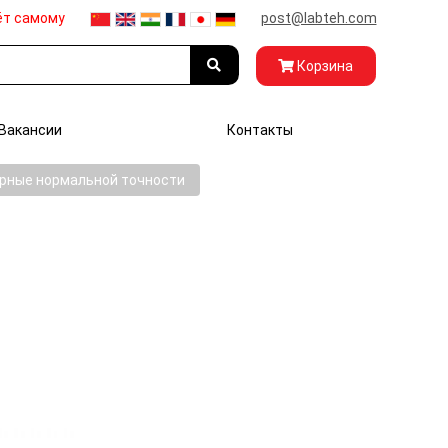
ёт самому
post@labteh.com
Корзина
Вакансии
Контакты
рные нормальной точности