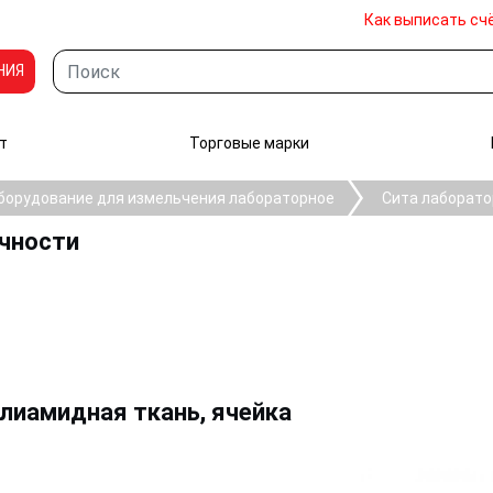
Как выписать сч
НИЯ
т
Торговые марки
борудование для измельчения лабораторное
Сита лаборато
очности
олиамидная ткань, ячейка