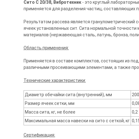
Сито С 20/38, Вибротехник
- это круглый лабораторны
применяется для разделения частиц, составляющих пр
Результатом рассева является гранулометрический с
ячеек установленных сит. Сита нормальной точности 
материалов (нержавеющая сталь, латунь, бронза, пол
Область применения:
Применяется в составе комплектов, состоящих из под
различными просеивающими элементами, а также пр
Технические характеристики:
Диаметр обечайки сита (внутренний), мм
20
Размер ячеек сетки, мм
0,0
Масса сита, кг, не более
0,2
Максимальная масса навески на сито с сеткой, кг
0,1
Сертификация: