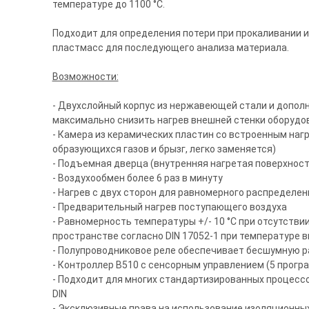
температуре до 1100 °C.
Подходит для определения потери при прокаливании и
пластмасс для последующего анализа материала.
Возможности:
- Двухслойный корпус из нержавеющей стали и допол
максимально снизить нагрев внешней стенки оборудо
- Камера из керамических пластин со встроенным на
образующихся газов и брызг, легко заменяется)
- Подъемная дверца (внутренняя нагретая поверхност
- Воздухообмен более 6 раз в минуту
- Нагрев с двух сторон для равномерного распределе
- Предварительный нагрев поступающего воздуха
- Равномерность температуры +/- 10 °C при отсутстви
пространстве согласно DIN 17052-1 при температуре в
- Полупроводниковое реле обеспечивает бесшумную р
- Контроллер B510 с сенсорным управлением (5 програ
- Подходит для многих стандартизированных процессов
DIN
- Эксклюзивные права на использование изоляционны