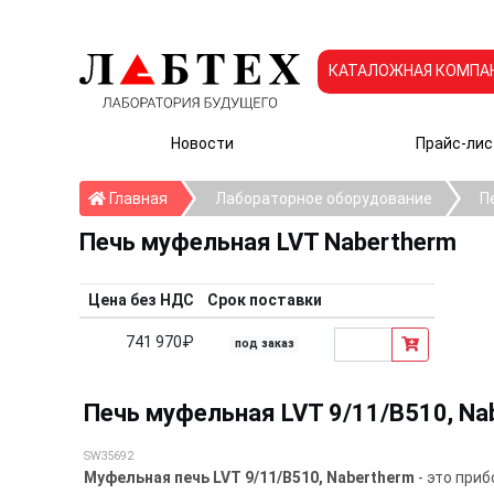
КАТАЛОЖНАЯ КОМПА
Новости
Прайс-лис
Главная
Главная
Лабораторное оборудование
П
Печь муфельная LVT Nabertherm
Цена без НДС
Срок поставки
741 970₽
под заказ
Печь муфельная LVT 9/11/B510, Na
SW35692
Муфельная печь LVТ 9/11/B510, Nabertherm
- это при