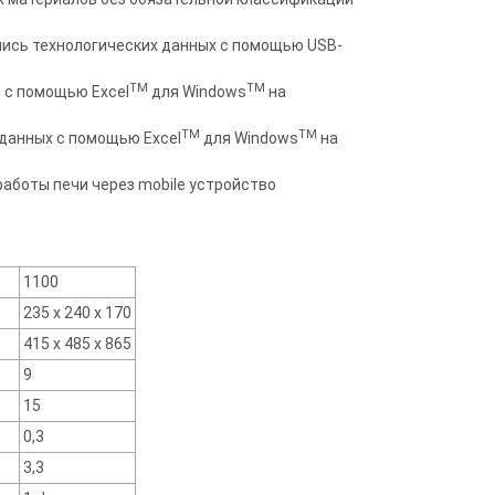
апись технологических данных с помощью USB-
TM
TM
м с помощью Excel
для Windows
на
TM
TM
 данных с помощью Excel
для Windows
на
аботы печи через mobile устройство
1100
235 х 240 х 170
415 х 485 х 865
9
15
0,3
3,3