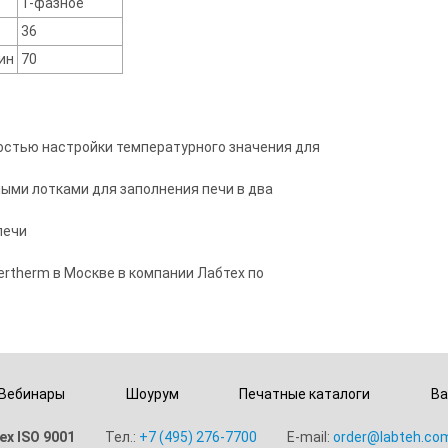
1-фазное
36
ин
70
остью настройки температурного значения для
ыми лотками для заполнения печи в два
печи
ertherm в Москве в компании Лабтех по
Вебинары
Шоурум
Печатные каталоги
Ва
ех ISO 9001
Тел.:
+7 (495) 276-7700
E-mail:
order@labteh.co