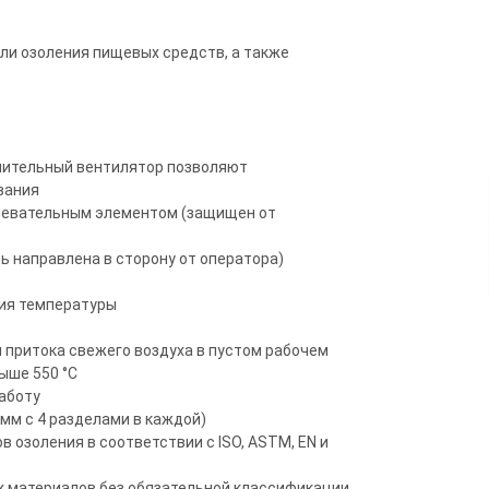
ли озоления пищевых средств, а также
нительный вентилятор позволяют
вания
гревательным элементом (защищен от
ь направлена в сторону от оператора)
ния температуры
и притока свежего воздуха в пустом рабочем
ыше 550 °C
аботу
мм с 4 разделами в каждой)
 озоления в соответствии с ISO, ASTM, EN и
х материалов без обязательной классификации