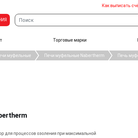
Как выписать сч
НИЯ
т
Торговые марки
ечи муфельные
Печи муфельные Nabertherm
Печь муф
bertherm
бор для процессов озоления при максимальной