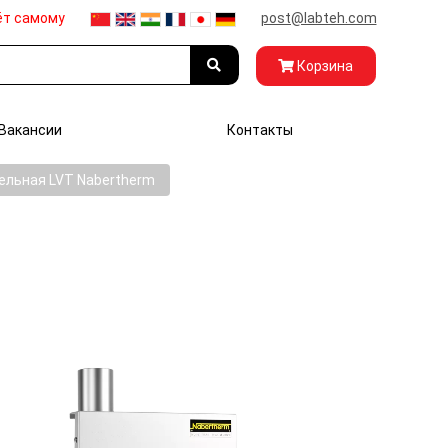
ёт самому
post@labteh.com
Корзина
Вакансии
Контакты
ельная LVT Nabertherm